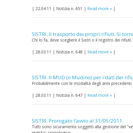
|
22.04.11
|
Notizia n. 651
|
Read more
|
SISTRI. Il trasporto dei propri rifiuti. Si torn
Chi lo fa, deve scegliere il Sistri o il registro dei rifi
|
28.03.11
|
Notizia n. 648
|
Read more
|
SISTRI. Il MUD (o Mudino) per i dati dei rif
Probabilmente con le modalità degli anni precedenti.
|
28.03.11
|
Notizia n. 647
|
Read more
|
SISTRI. Prorogato l’avvio al 31/05/2011.
Tutti sono sicuramente soggetti alla gestione del “ve
registro cronologico