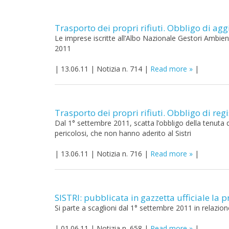
Trasporto dei propri rifiuti. Obbligo di ag
Le imprese iscritte all’Albo Nazionale Gestori Ambien
2011
|
13.06.11
|
Notizia n. 714
|
Read more
|
Trasporto dei propri rifiuti. Obbligo di reg
Dal 1° settembre 2011, scatta l’obbligo della tenuta del
pericolosi, che non hanno aderito al Sistri
|
13.06.11
|
Notizia n. 716
|
Read more
|
SISTRI: pubblicata in gazzetta ufficiale la 
Si parte a scaglioni dal 1° settembre 2011 in relazione 
|
01.06.11
|
Notizia n. 658
|
Read more
|