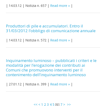
|
14.03.12
|
Notizia n. 657
|
Read more
|
Produttori di pile e accumulatori. Entro il
31/03/2012 l’obbligo di comunicazione annuale
|
14.03.12
|
Notizia n. 572
|
Read more
|
Inquinamento luminoso – pubblicati i criteri e le
modalità per l’erogazione dei contributi ai
Comuni che promuovono interventi per il
contenimento dell’inquinamento luminoso
|
27.01.12
|
Notizia n. 399
|
Read more
|
<<
<
1
2
3
4
5
[
6
]
7
>
>>