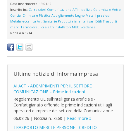
Data inserimento:
19.01.12
Inserito in::
Carrozzieri
Comunicazione
Affini edilizia
Ceramica e Vetro
Concia, Chimica e Plastica
Abbigliamento
Legno
Metalli preziosi
Metalmeccanica
Arti Sanitarie
Prodotti alimentari vari
Edili
Trasporti
merci
Termoidraulici e altri Installatori
MUD
Scadenze
Notizia n.:
214
Ultime notizie di InformaImpresa
AI ACT - ADEMPIMENTI PER IL SETTORE
COMUNICAZIONE – Prime indicazioni
Regolamento UE sull'intelligenza artificiale -
Confartigianato diffonde le prime indicazioni utili agli
operatori e imprese del settore della Comunicazione.
06.08.26
|
Notizia n. 7260
|
Read more
TRASPORTO MERCI E PERSONE - CREDITO