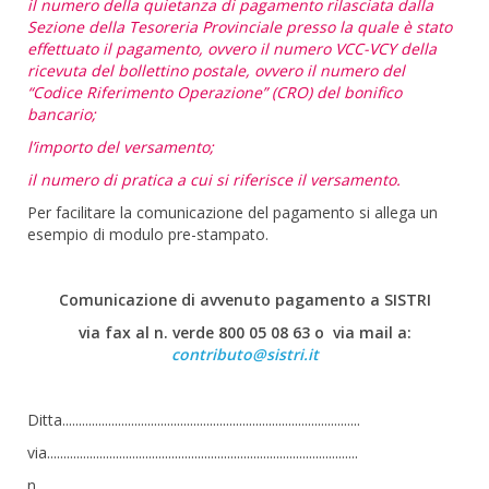
il numero della quietanza di pagamento rilasciata dalla
Sezione della Tesoreria Provinciale presso la quale è stato
effettuato il pagamento, ovvero il numero VCC-VCY della
ricevuta del bollettino postale, ovvero il numero del
“Codice Riferimento Operazione” (CRO) del bonifico
bancario;
l’importo del versamento;
il numero di pratica a cui si riferisce il versamento.
Per facilitare la comunicazione del pagamento si allega un
esempio di modulo pre-stampato.
Comunicazione di avvenuto pagamento a SISTRI
via fax al n. verde 800 05 08 63 o via mail a:
contributo@sistri.it
Ditta...........................................................................................
via...............................................................................................
n..................................................................................................