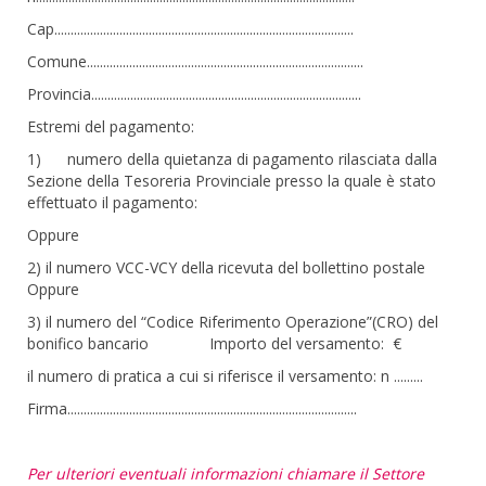
Cap............................................................................................
Comune.....................................................................................
Provincia...................................................................................
Estremi del pagamento:
1) numero della quietanza di pagamento rilasciata dalla
Sezione della Tesoreria Provinciale presso la quale è stato
effettuato il pagamento:
Oppure
2) il numero VCC-VCY della ricevuta del bollettino postale
Oppure
3) il numero del “Codice Riferimento Operazione”(CRO) del
bonifico bancario Importo del versamento: €
il numero di pratica a cui si riferisce il versamento: n .........
Firma.........................................................................................
Per ulteriori eventuali informazioni chiamare il Settore