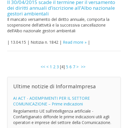
Il 30/04/2015 scade il termine per il versamento
dei diritti annuali d’iscrizione all’Albo nazionale
gestori ambientali
Il mancato versamento del diritto annuale, comporta la
sospensione dell’attività e la successiva cancellazione
dell’Albo nazionale gestori ambientali
|
13.04.15
|
Notizia n. 1842
|
Read more
|
<<
<
1
2
3
[
4
]
5
6
7
>
>>
Ultime notizie di InformaImpresa
AI ACT - ADEMPIMENTI PER IL SETTORE
COMUNICAZIONE – Prime indicazioni
Regolamento UE sull'intelligenza artificiale -
Confartigianato diffonde le prime indicazioni utili agli
operatori e imprese del settore della Comunicazione.