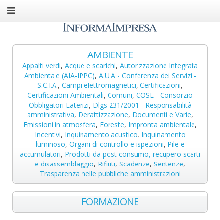
AMBIENTE
Appalti verdi
,
Acque e scarichi
,
Autorizzazione Integrata
Ambientale (AIA-IPPC)
,
A.U.A - Conferenza dei Servizi -
S.C.I.A.
,
Campi elettromagnetici
,
Certificazioni
,
Certificazioni Ambientali
,
Comuni
,
COSL - Consorzio
Obbligatori Laterizi
,
Dlgs 231/2001 - Responsabilità
amministrativa
,
Derattizzazione
,
Documenti e Varie
,
Emissioni in atmosfera
,
Foreste
,
Impronta ambientale
,
Incentivi
,
Inquinamento acustico
,
Inquinamento
luminoso
,
Organi di controllo e ispezioni
,
Pile e
accumulatori
,
Prodotti da post consumo, recupero scarti
e disassemblaggio
,
Rifiuti
,
Scadenze
,
Sentenze
,
Trasparenza nelle pubbliche amministrazioni
FORMAZIONE