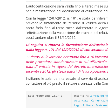
L’autocertificazione sarà valida fino al terzo mese su
per la realizzazione del documento di valutazione de
Con la legge 12/07/2012, n. 101, è stata definitiv
prevede lo slittamento del termine di validità dell’au
potrà farlo fino al terzo mese dall’entrata in vigo
l’effettuazione della valutazione dei rischi e del rela
potrà andare oltre il 31/12/2012
Di seguito si riporta la formulazione dell’artico
dalla legge n. 101 del 12/07/2012 di conversione d
“
I datori di lavoro che occupano fino a 10 lavorator
delle procedure standardizzate di cui all'articolo
data di entrata in vigore del decreto interministeri
dicembre 2012, gli stessi datori di lavoro possono a
Invitiamo le aziende interessate al servizio di assi
contattare al più presto il settore sicurezza della C
Data inserimento:
22.07.12
Inserito in::
Carrozzieri
Aff
Acconciatori
Comunicazi
Legno
Pulisecco
Metalme