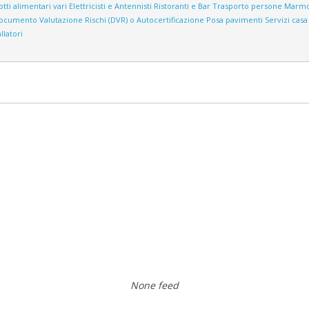
tti alimentari vari
Elettricisti e Antennisti
Ristoranti e Bar
Trasporto persone
Marmo
ocumento Valutazione Rischi (DVR) o Autocertificazione
Posa pavimenti
Servizi casa
llatori
None feed