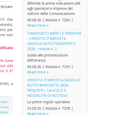
diffonde le prime indicazioni utili
rdizzate
agli operatori e imprese del
settore della Comunicazione.
 57, che
06.08.26
|
Notizia n. 7260
|
rtunità,
Read more
ersi per
TRASPORTO MERCI E PERSONE
zione non
- CREDITO D'IMPOSTA
GASOLIO AUTOTRASPORTO
dificata
2026 - notizia n. 2
Guida alla presentazione
dell'istanza
lla base
ivo alla
06.08.26
|
Notizia n. 7259
|
re il 31
Read more
CREDITO D’IMPOSTA GASOLIO
(DVR), a
AUTOTRASPORTO 2026:
REQUISITI, CALCOLO E
MODALITÀ DI ACCESSO
Le prime regole operative
rredo
reziosi
03.08.26
|
Notizia n. 7258
|
tetica
Read more