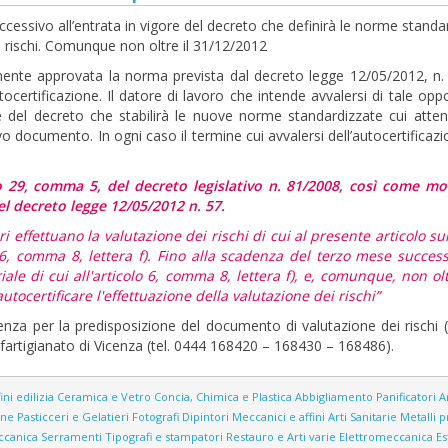
ccessivo all’entrata in vigore del decreto che definirà le norme standa
i rischi. Comunque non oltre il 31/12/2012
amente approvata la norma prevista dal decreto legge 12/05/2012, n.
tocertificazione. Il datore di lavoro che intende avvalersi di tale oppo
re del decreto che stabilirà le nuove norme standardizzate cui atten
tivo documento. In ogni caso il termine cui avvalersi dell’autocertifica
lo 29, comma 5, del decreto legislativo n. 81/2008, così come mo
el decreto legge 12/05/2012 n. 57.
i effettuano la valutazione dei rischi di cui al presente articolo su
 6, comma 8, lettera f). Fino alla scadenza del terzo mese success
ale di cui all'articolo 6, comma 8, lettera f), e, comunque, non olt
utocertificare l'effettuazione della valutazione dei rischi”
stenza per la predisposizione del documento di valutazione dei rischi 
onfartigianato di Vicenza (tel. 0444 168420 – 168430 – 168486).
ini edilizia
Ceramica e Vetro
Concia, Chimica e Plastica
Abbigliamento
Panificatori
A
one
Pasticceri e Gelatieri
Fotografi
Dipintori
Meccanici e affini
Arti Sanitarie
Metalli p
ccanica
Serramenti
Tipografi e stampatori
Restauro e Arti varie
Elettromeccanica
Es