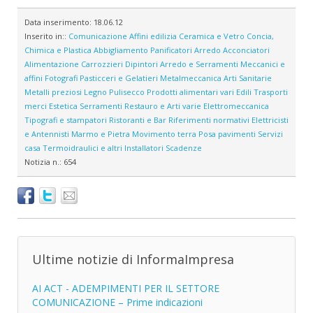
Data inserimento:
18.06.12
Inserito in::
Comunicazione
Affini edilizia
Ceramica e Vetro
Concia,
Chimica e Plastica
Abbigliamento
Panificatori
Arredo
Acconciatori
Alimentazione
Carrozzieri
Dipintori
Arredo e Serramenti
Meccanici e
affini
Fotografi
Pasticceri e Gelatieri
Metalmeccanica
Arti Sanitarie
Metalli preziosi
Legno
Pulisecco
Prodotti alimentari vari
Edili
Trasporti
merci
Estetica
Serramenti
Restauro e Arti varie
Elettromeccanica
Tipografi e stampatori
Ristoranti e Bar
Riferimenti normativi
Elettricisti
e Antennisti
Marmo e Pietra
Movimento terra
Posa pavimenti
Servizi
casa
Termoidraulici e altri Installatori
Scadenze
Notizia n.:
654
Ultime notizie di InformaImpresa
AI ACT - ADEMPIMENTI PER IL SETTORE
COMUNICAZIONE – Prime indicazioni