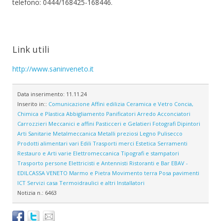
telefono: 0444/168425-168446.
Link utili
http://www.saninveneto.it
Data inserimento:
11.11.24
Inserito in::
Comunicazione
Affini edilizia
Ceramica e Vetro
Concia,
Chimica e Plastica
Abbigliamento
Panificatori
Arredo
Acconciatori
Carrozzieri
Meccanici e affini
Pasticceri e Gelatieri
Fotografi
Dipintori
Arti Sanitarie
Metalmeccanica
Metalli preziosi
Legno
Pulisecco
Prodotti alimentari vari
Edili
Trasporti merci
Estetica
Serramenti
Restauro e Arti varie
Elettromeccanica
Tipografi e stampatori
Trasporto persone
Elettricisti e Antennisti
Ristoranti e Bar
EBAV -
EDILCASSA VENETO
Marmo e Pietra
Movimento terra
Posa pavimenti
ICT
Servizi casa
Termoidraulici e altri Installatori
Notizia n.:
6463