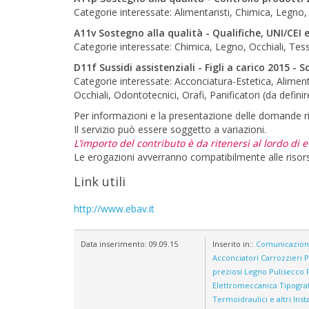
Categorie interessate: Alimentaristi, Chimica, Legno, P
A11v Sostegno alla qualità - Qualifiche, UNI/CEI 
Categorie interessate: Chimica, Legno, Occhiali, Tess
D11f Sussidi assistenziali - Figli a carico 2015 -
Categorie interessate: Acconciatura-Estetica, Aliment
Occhiali, Odontotecnici, Orafi, Panificatori (da defin
Per informazioni e la presentazione delle domande ri
Il servizio può essere soggetto a variazioni.
L’importo del contributo è da ritenersi al lordo di ev
Le erogazioni avverranno compatibilmente alle risorse
Link utili
http://www.ebav.it
Data inserimento:
09.09.15
Inserito in::
Comunicazio
Acconciatori
Carrozzieri
P
preziosi
Legno
Pulisecco
Elettromeccanica
Tipograf
Termoidraulici e altri Insta