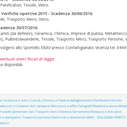
anificatori, Tessile, Vetro.
e Verifiche ispettive 2015 - Scadenza 30/06/2016.
ile, Trasporto Merci, Vetro.
 Scadenza 30/07/2016.
aristi (da definire), Ceramica, Chimica, Imprese di pulizia, Metalmecca
ire), Pulitintolavanderie, Tessile, Trasporto Merci, Trasporto Persone, 
volgersi allo Sportello EBAV presso Confartigianato Vicenza tel. 044
entuali oneri fiscali di legge.
 disponibili.
ne
Ceramica e Vetro
Concia, Chimica e Plastica
Abbigliamento
Panificatori
Arredo
asticceri e Gelatieri
Arti Sanitarie
Meccanici e affini
Fotografi
Metalmeccanica
Metall
Prodotti alimentari vari
Trasporti merci
Estetica
Serramenti
Restauro e Arti varie
i e stampatori
Trasporto persone
Elettricisti e Antennisti
EBAV - EDILCASSA VENETO
llatori