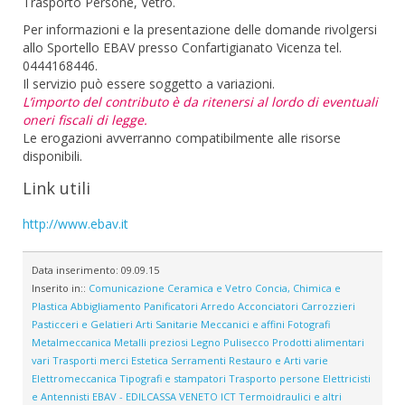
Trasporto Persone, Vetro.
Per informazioni e la presentazione delle domande rivolgersi
allo Sportello EBAV presso Confartigianato Vicenza tel.
0444168446.
Il servizio può essere soggetto a variazioni.
L’importo del contributo è da ritenersi al lordo di eventuali
oneri fiscali di legge.
Le erogazioni avverranno compatibilmente alle risorse
disponibili.
Link utili
http://www.ebav.it
Data inserimento:
09.09.15
Inserito in::
Comunicazione
Ceramica e Vetro
Concia, Chimica e
Plastica
Abbigliamento
Panificatori
Arredo
Acconciatori
Carrozzieri
Pasticceri e Gelatieri
Arti Sanitarie
Meccanici e affini
Fotografi
Metalmeccanica
Metalli preziosi
Legno
Pulisecco
Prodotti alimentari
vari
Trasporti merci
Estetica
Serramenti
Restauro e Arti varie
Elettromeccanica
Tipografi e stampatori
Trasporto persone
Elettricisti
e Antennisti
EBAV - EDILCASSA VENETO
ICT
Termoidraulici e altri