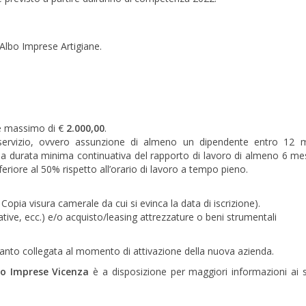
l’Albo Imprese Artigiane.
te massimo di €
2.000,00
.
dal servizio, ovvero assunzione di almeno un dipendente entro 12 
na durata minima continuativa del rapporto di lavoro di almeno 6 me
eriore al 50% rispetto all’orario di lavoro a tempo pieno.
o Copia visura camerale da cui si evinca la data di iscrizione).
ative, ecc.) e/o acquisto/leasing attrezzature o beni strumentali
uanto collegata al momento di attivazione della nuova azienda.
to Imprese Vicenza
è a disposizione per maggiori informazioni ai 