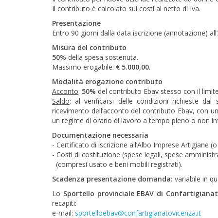
Il contributo è calcolato sui costi al netto di Iva.
Presentazione
Entro 90 giorni dalla data iscrizione (annotazione) al
Misura del contributo
50%
della spesa sostenuta.
Massimo erogabile: €
5.000,00
.
Modalità erogazione contributo
Acconto
:
50%
del contributo Ebav stesso con il limi
Saldo
: al verificarsi delle condizioni richieste 
ricevimento dell’acconto del contributo Ebav, con u
un regime di orario di lavoro a tempo pieno o non inf
Documentazione necessaria
- Certificato di iscrizione all’Albo Imprese Artigiane (
- Costi di costituzione (spese legali, spese amministr
(compresi usato e beni mobili registrati).
Scadenza presentazione domanda:
variabile in q
Lo
Sportello provinciale EBAV di Confartigiana
recapiti:
e-mail:
sportelloebav@confartigianatovicenza.it