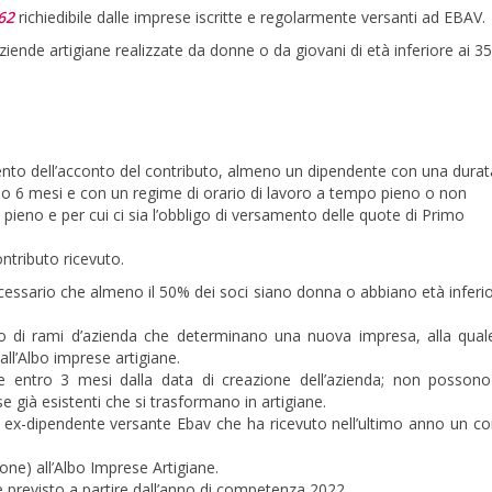
62
richiedibile dalle imprese iscritte e regolarmente versanti ad EBAV.
aziende artigiane realizzate da donne o da giovani di età inferiore ai 35
nto dell’acconto del contributo, almeno un dipendente con una durat
o 6 mesi e con un regime di orario di lavoro a tempo pieno o non
 pieno e per cui ci sia l’obbligo di versamento delle quote di Primo
ontributo ricevuto.
ecessario che almeno il 50% dei soci siano donna o abbiano età inferio
a o di rami d’azienda che determinano una nuova impresa, alla qua
all’Albo imprese artigiane.
ire entro 3 mesi dalla data di creazione dell’azienda; non posson
 già esistenti che si trasformano in artigiane.
x-dipendente versante Ebav che ha ricevuto nell’ultimo anno un co
one) all’Albo Imprese Artigiane.
è previsto a partire dall’anno di competenza 2022.