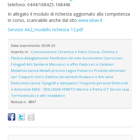
telefono: 0444/168425-168446
In allegato il modulo di richiesta aggiornato alla competenza
in corso, scaricabile anche dal sito
www.ebav.it
Servizio A62_modello richiesta-12.pdf
Data inserimento:
03.09.25
Inserito in::
Comunicazione
Ceramica e Vetro
Concia, Chimica e
Plastica
Abbigliamento
Panificatori
Arredo
Acconciatori
Carrozzieri
Fotografi
Arti Sanitarie
Meccanici e affini
Pasticceri e Gelatieri
Metalmeccanica
Metalli preziosi
Legno
Pulisecco
Prodotti alimentari
vari
Trasporti merci
Estetica
Serramenti
Restauro e Arti varie
Elettromeccanica
Tipografi e stampatori
Trasporto persone
Elettricisti
e Antennisti
EBAV - EDILCASSA VENETO
Marmo e Pietra
ICT
Servizi casa
Termoidraulici e altri Installatori
Notizia n.:
6867