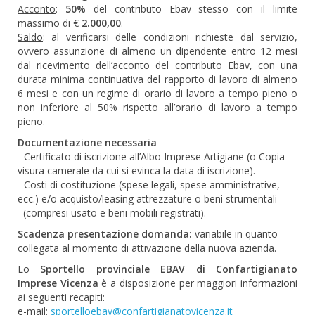
Acconto
:
50%
del contributo Ebav stesso con il limite
massimo di €
2.000,00
.
Saldo
: al verificarsi delle condizioni richieste dal servizio,
ovvero assunzione di almeno un dipendente entro 12 mesi
dal ricevimento dell’acconto del contributo Ebav, con una
durata minima continuativa del rapporto di lavoro di almeno
6 mesi e con un regime di orario di lavoro a tempo pieno o
non inferiore al 50% rispetto all’orario di lavoro a tempo
pieno.
Documentazione necessaria
- Certificato di iscrizione all’Albo Imprese Artigiane (o Copia
visura camerale da cui si evinca la data di iscrizione).
- Costi di costituzione (spese legali, spese amministrative,
ecc.) e/o acquisto/leasing attrezzature o beni strumentali
(compresi usato e beni mobili registrati).
Scadenza presentazione domanda:
variabile in quanto
collegata al momento di attivazione della nuova azienda.
Lo
Sportello provinciale EBAV di Confartigianato
Imprese Vicenza
è a disposizione per maggiori informazioni
ai seguenti recapiti:
e-mail:
sportelloebav@confartigianatovicenza.it