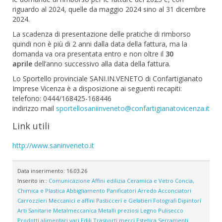
riguardo al 2024, quelle da maggio 2024 sino al 31 dicembre
2024.
La scadenza di presentazione delle pratiche di rimborso
quindi non è più di 2 anni dalla data della fattura, ma la
domanda va ora presentata entro e non oltre il
30
aprile
dell’anno successivo alla data della fattura.
Lo Sportello provinciale SANI.IN.VENETO di Confartigianato
Imprese Vicenza è a disposizione ai seguenti recapiti:
telefono: 0444/168425-168446
indirizzo mail
sportellosaniinveneto@confartigianatovicenza.it
Link utili
http://www.saninveneto.it
Data inserimento:
16.03.26
Inserito in::
Comunicazione
Affini edilizia
Ceramica e Vetro
Concia,
Chimica e Plastica
Abbigliamento
Panificatori
Arredo
Acconciatori
Carrozzieri
Meccanici e affini
Pasticceri e Gelatieri
Fotografi
Dipintori
Arti Sanitarie
Metalmeccanica
Metalli preziosi
Legno
Pulisecco
Prodotti alimentari vari
Edili
Trasporti merci
Estetica
Serramenti