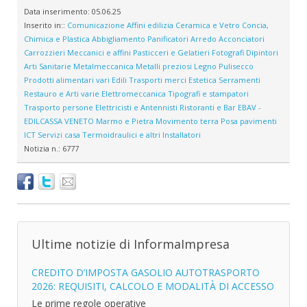
Data inserimento:
05.06.25
Inserito in::
Comunicazione
Affini edilizia
Ceramica e Vetro
Concia,
Chimica e Plastica
Abbigliamento
Panificatori
Arredo
Acconciatori
Carrozzieri
Meccanici e affini
Pasticceri e Gelatieri
Fotografi
Dipintori
Arti Sanitarie
Metalmeccanica
Metalli preziosi
Legno
Pulisecco
Prodotti alimentari vari
Edili
Trasporti merci
Estetica
Serramenti
Restauro e Arti varie
Elettromeccanica
Tipografi e stampatori
Trasporto persone
Elettricisti e Antennisti
Ristoranti e Bar
EBAV -
EDILCASSA VENETO
Marmo e Pietra
Movimento terra
Posa pavimenti
ICT
Servizi casa
Termoidraulici e altri Installatori
Notizia n.:
6777
Ultime notizie di InformaImpresa
CREDITO D’IMPOSTA GASOLIO AUTOTRASPORTO
2026: REQUISITI, CALCOLO E MODALITÀ DI ACCESSO
Le prime regole operative