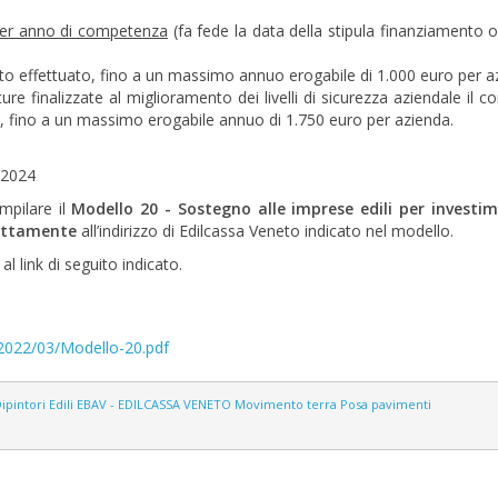
per anno di competenza
(fa fede la data della stipula finanziamento o
mento effettuato, fino a un massimo annuo erogabile di 1.000 euro per a
ure finalizzate al miglioramento dei livelli di sicurezza aziendale il c
a), fino a un massimo erogabile annuo di 1.750 euro per azienda.
 2024
mpilare il
Modello 20 - Sostegno alle imprese edili per investim
ettamente
all’indirizzo di Edilcassa Veneto indicato nel modello.
l link di seguito indicato.
/2022/03/Modello-20.pdf
ipintori
Edili
EBAV - EDILCASSA VENETO
Movimento terra
Posa pavimenti