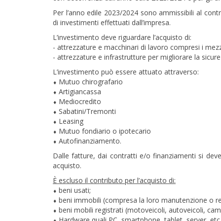
Per l’anno edile 2023/2024 sono ammissibili al cont
di investimenti effettuati dall’impresa.
L’investimento deve riguardare l’acquisto di:
- attrezzature e macchinari di lavoro compresi i mezzi 
- attrezzature e infrastrutture per migliorare la sicur
L’investimento può essere attuato attraverso:
⬧ Mutuo chirografario
⬧ Artigiancassa
⬧ Mediocredito
⬧ Sabatini/Tremonti
⬧ Leasing
⬧ Mutuo fondiario o ipotecario
⬧ Autofinanziamento.
Dalle fatture, dai contratti e/o finanziamenti si deve
acquisto.
È escluso il contributo per l’acquisto di:
⬧ beni usati;
⬧ beni immobili (compresa la loro manutenzione o re
⬧ beni mobili registrati (motoveicoli, autoveicoli, ca
⬧ Hardware quali PC, smartphone, tablet, server, etc