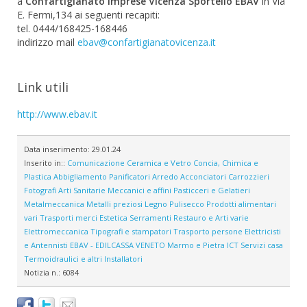
a
Confartigianato Imprese Vicenza Sportello EBAV
in Via
E. Fermi,134 ai seguenti recapiti:
tel. 0444/168425-168446
indirizzo mail
ebav@confartigianatovicenza.it
Link utili
http://www.ebav.it
Data inserimento:
29.01.24
Inserito in::
Comunicazione
Ceramica e Vetro
Concia, Chimica e
Plastica
Abbigliamento
Panificatori
Arredo
Acconciatori
Carrozzieri
Fotografi
Arti Sanitarie
Meccanici e affini
Pasticceri e Gelatieri
Metalmeccanica
Metalli preziosi
Legno
Pulisecco
Prodotti alimentari
vari
Trasporti merci
Estetica
Serramenti
Restauro e Arti varie
Elettromeccanica
Tipografi e stampatori
Trasporto persone
Elettricisti
e Antennisti
EBAV - EDILCASSA VENETO
Marmo e Pietra
ICT
Servizi casa
Termoidraulici e altri Installatori
Notizia n.:
6084