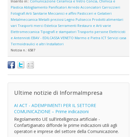
Inserito in::
Comunicazione
Ceramica e Vetro
Concia, Chimica e
Plastica
Abbigliamento
Panificatori
Arredo
Acconciatori
Carrozzieri
Fotografi
Arti Sanitarie
Meccanici e affini
Pasticceri e Gelatieri
Metalmeccanica
Metalli preziosi
Legno
Pulisecco
Prodotti alimentari
vari
Trasporti merci
Estetica
Serramenti
Restauro e Arti varie
Elettromeccanica
Tipografi e stampatori
Trasporto persone
Elettricisti
e Antennisti
EBAV - EDILCASSA VENETO
Marmo e Pietra
ICT
Servizi casa
Termoidraulici e altri Installatori
Notizia n.:
6587
Ultime notizie di InformaImpresa
AI ACT - ADEMPIMENTI PER IL SETTORE
COMUNICAZIONE – Prime indicazioni
Regolamento UE sull'intelligenza artificiale -
Confartigianato diffonde le prime indicazioni utili agli
operatori e imprese del settore della Comunicazione.