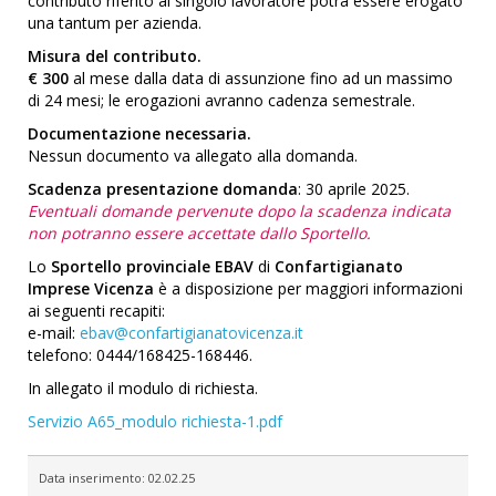
contributo riferito al singolo lavoratore potrà essere erogato
una tantum per azienda.
Misura del contributo.
€ 300
al mese dalla data di assunzione fino ad un massimo
di 24 mesi; le erogazioni avranno cadenza semestrale.
Documentazione necessaria.
Nessun documento va allegato alla domanda.
Scadenza presentazione domanda
: 30 aprile 2025.
Eventuali domande pervenute dopo la scadenza indicata
non potranno essere accettate dallo Sportello.
Lo
Sportello provinciale
EBAV
di
Confartigianato
Imprese Vicenza
è a disposizione per maggiori informazioni
ai seguenti recapiti:
e-mail:
ebav@confartigianatovicenza.it
telefono: 0444/168425-168446.
In allegato il modulo di richiesta.
Servizio A65_modulo richiesta-1.pdf
Data inserimento:
02.02.25