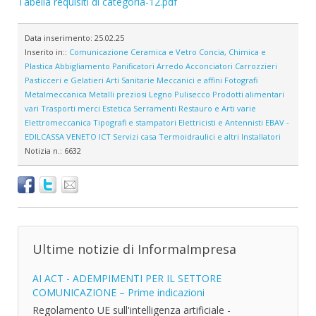
Tabella requisiti di categoria-12.pdf
Data inserimento:
25.02.25
Inserito in::
Comunicazione
Ceramica e Vetro
Concia, Chimica e
Plastica
Abbigliamento
Panificatori
Arredo
Acconciatori
Carrozzieri
Pasticceri e Gelatieri
Arti Sanitarie
Meccanici e affini
Fotografi
Metalmeccanica
Metalli preziosi
Legno
Pulisecco
Prodotti alimentari
vari
Trasporti merci
Estetica
Serramenti
Restauro e Arti varie
Elettromeccanica
Tipografi e stampatori
Elettricisti e Antennisti
EBAV -
EDILCASSA VENETO
ICT
Servizi casa
Termoidraulici e altri Installatori
Notizia n.:
6632
Ultime notizie di InformaImpresa
AI ACT - ADEMPIMENTI PER IL SETTORE
COMUNICAZIONE – Prime indicazioni
Regolamento UE sull'intelligenza artificiale -