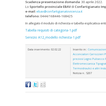
Scadenza presentazione domanda
: 30 aprile 2022.
Lo
Sportello provinciale
EBAV
di
Confartigianato Im
e-mail:
ebav@confartigianatovicenza.it
telefono:
0444/168446-168425
In allegato il modulo di richiesta e tabella esplicativa ent
Tabella requisiti di categoria-1.pdf
Servizio A12_modello richiesta-1.pdf
Data inserimento:
02.02.22
Inserito in::
Comunicazio
Acconciatori
Carrozzieri
P
preziosi
Legno
Pulisecco
Elettromeccanica
Tipograf
Termoidraulici e altri Insta
Notizia n.:
5207