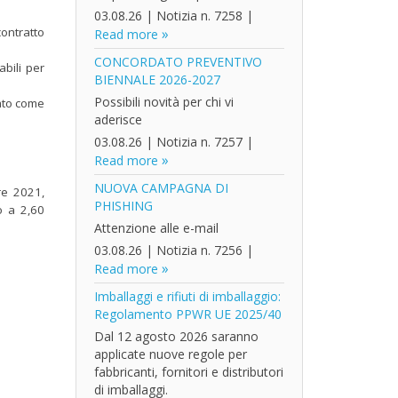
03.08.26
|
Notizia n. 7258
|
contratto
Read more
CONCORDATO PREVENTIVO
bili per
BIENNALE 2026-2027
Possibili novità per chi vi
lato come
aderisce
03.08.26
|
Notizia n. 7257
|
Read more
NUOVA CAMPAGNA DI
re 2021,
PHISHING
o a 2,60
Attenzione alle e-mail
03.08.26
|
Notizia n. 7256
|
Read more
Imballaggi e rifiuti di imballaggio:
Regolamento PPWR UE 2025/40
Dal 12 agosto 2026 saranno
applicate nuove regole per
fabbricanti, fornitori e distributori
di imballaggi.