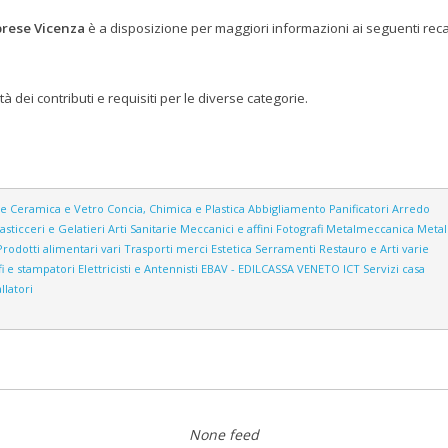
prese Vicenza
è a disposizione per maggiori informazioni ai seguenti recap
ità dei contributi e requisiti per le diverse categorie.
ne
Ceramica e Vetro
Concia, Chimica e Plastica
Abbigliamento
Panificatori
Arredo
asticceri e Gelatieri
Arti Sanitarie
Meccanici e affini
Fotografi
Metalmeccanica
Metall
Prodotti alimentari vari
Trasporti merci
Estetica
Serramenti
Restauro e Arti varie
i e stampatori
Elettricisti e Antennisti
EBAV - EDILCASSA VENETO
ICT
Servizi casa
llatori
None feed