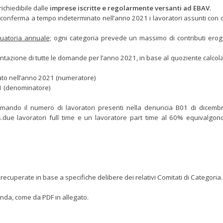
richiedibile dalle
imprese iscritte e regolarmente versanti ad EBAV.
che conferma a tempo indeterminato nell’anno 2021 i lavoratori assunti con 
uatoria annuale;
ogni categoria prevede un massimo di contributi eroga
entazione di tutte le domande per l’anno 2021, in base al quoziente calco
ato nell’anno 2021 (numeratore)
1 (denominatore)
mando il numero di lavoratori presenti nella denuncia B01 di dicemb
s.due lavoratori full time e un lavoratore part time al 60% equivalgon
uperate in base a specifiche delibere dei relativi Comitati di Categoria.
enda, come da PDF in allegato.