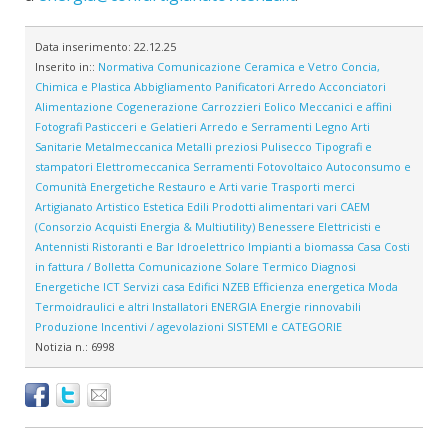
Data inserimento:
22.12.25
Inserito in::
Normativa
Comunicazione
Ceramica e Vetro
Concia,
Chimica e Plastica
Abbigliamento
Panificatori
Arredo
Acconciatori
Alimentazione
Cogenerazione
Carrozzieri
Eolico
Meccanici e affini
Fotografi
Pasticceri e Gelatieri
Arredo e Serramenti
Legno
Arti
Sanitarie
Metalmeccanica
Metalli preziosi
Pulisecco
Tipografi e
stampatori
Elettromeccanica
Serramenti
Fotovoltaico
Autoconsumo e
Comunità Energetiche
Restauro e Arti varie
Trasporti merci
Artigianato Artistico
Estetica
Edili
Prodotti alimentari vari
CAEM
(Consorzio Acquisti Energia & Multiutility)
Benessere
Elettricisti e
Antennisti
Ristoranti e Bar
Idroelettrico
Impianti a biomassa
Casa
Costi
in fattura / Bolletta
Comunicazione
Solare Termico
Diagnosi
Energetiche
ICT
Servizi casa
Edifici NZEB
Efficienza energetica
Moda
Termoidraulici e altri Installatori
ENERGIA
Energie rinnovabili
Produzione
Incentivi / agevolazioni
SISTEMI e CATEGORIE
Notizia n.:
6998