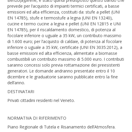
Benzo(a)pirene, è stato quindi predisposto questo bando che
prevede per l’acquisto di impianti termici certificati, a basse
emissioni ed alta efficienza, costituiti da: stufe a pellet (UNI
EN 14785), stufe e termostufe a legna (UNI EN 13240),
cucine e termo cucine a legna e pellet (UNI EN 12815 e UNI
EN 14785), per il riscaldamento domestico, di potenza al
focolare inferiore o uguale a 35 kW, un contributo massimo
di 1.600 euro; per l’acquisto di caldaie, di potenza al focolare
inferiore o uguale a 35 kW, certificate (UNI EN 3035:2012), a
basse emissioni ed alta efficienza, alimentate a biomasse
combustibili un contributo massimo di 5.000 euro. I contributi
saranno concessi solo previa rottamazione dei preesistenti
generatori. Le domande andranno presentate entro il 10
dicembre e le graduatorie saranno pubblicate entro la fine
dell’anno.
DESTINATARI
Privati cittadini residenti nel Veneto.
NORMATIVA DI RIFERIMENTO
Piano Regionale di Tutela e Risanamento dell’Atmosfera.