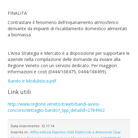
FINALITA’
Contrastare il fenomeno dell'inquinamento atmosferico
derivante da impianti di riscaldamento domestico alimentati
a biomassa.
L’Area Strategia e Mercato è a disposizione per supportare le
aziende nella compilazione delle domande da inviare alla
Regione Veneto con un servizio dedicato. Per maggiori
informazioni e costi (0444/168475, 0444/168499).
Bando e Modulistica.pdf
Link utili
http://www.regione.veneto.it/web/bandi-avvisi-
concorsi/dettaglio-bando?_spp_detailId=2784902
Data inserimento:
12.11.14
Inserito in::
Affini edilizia
Dipintori
Edili
Elettricisti e Antennisti
Casa