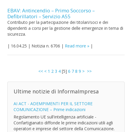
EBAV: Antincendio – Primo Soccorso –
Defibrillatori – Servizio A55
Contributo per la partecipazione dei titolari/soci e dei
dipendenti a corsi per la gestione delle emergenze in tema di
sicurezza.
|
16.04.25
|
Notizia n. 6706
|
Read more
|
<<
<
1
2
3
4
[
5
]
6
7
8
9
>
>>
Ultime notizie di InformaImpresa
AI ACT - ADEMPIMENTI PER IL SETTORE
COMUNICAZIONE – Prime indicazioni
Regolamento UE sull'intelligenza artificiale -
Confartigianato diffonde le prime indicazioni utili agli
operatori e imprese del settore della Comunicazione.