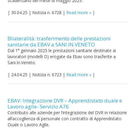
Scadenzario del mese di maggio 2025.
|
30.04.25
|
Notizia n. 6728
|
Read more
|
Bilateralità: trasferimento delle prestazioni
sanitarie da EBAV a SANI.IN.VENETO
Dal 1° gennaio 2025 le prestazioni sanitarie destinate ai
lavoratori (modelli D) erogate da Ebav sono trasferite a
Sani.In.Veneto.
|
24.04.25
|
Notizia n. 6723
|
Read more
|
EBAV: Integrazione DVR – Apprendistato duale e
Lavoro agile- Servizio A76
Contributo alle aziende per l’integrazione del DVR in relazione
all’accoglienza di personale con contratto di Apprendistato
Duale o Lavoro Agile.