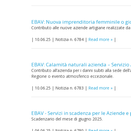
EBAV: Nuova imprenditoria femminile o gio
Contributo alle nuove aziende artigiane realizzate da 
|
10.06.25
|
Notizia n. 6784
|
Read more
|
EBAV: Calamità naturali azienda – Servizio
Contributo all’azienda per i danni subiti alla sede dell
Regione o evento atmosferico eccezionale.
|
10.06.25
|
Notizia n. 6783
|
Read more
|
EBAV - Servizi in scadenza per le Aziende e 
Scadenzario del mese di giugno 2025.
|
06.06.25
|
Notizia n. 6780
|
Read more
|