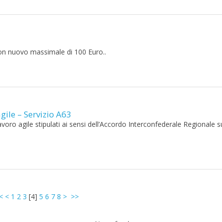
con nuovo massimale di 100 Euro..
agile – Servizio A63
voro agile stipulati ai sensi dell’Accordo Interconfederale Regionale s
<
<
1
2
3
[
4
]
5
6
7
8
>
>>