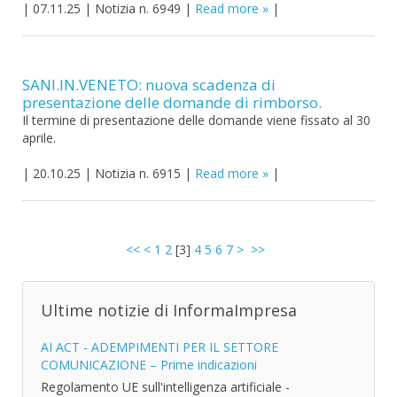
|
07.11.25
|
Notizia n. 6949
|
Read more
|
SANI.IN.VENETO: nuova scadenza di
presentazione delle domande di rimborso.
Il termine di presentazione delle domande viene fissato al 30
aprile.
|
20.10.25
|
Notizia n. 6915
|
Read more
|
<<
<
1
2
[
3
]
4
5
6
7
>
>>
Ultime notizie di InformaImpresa
AI ACT - ADEMPIMENTI PER IL SETTORE
COMUNICAZIONE – Prime indicazioni
Regolamento UE sull'intelligenza artificiale -