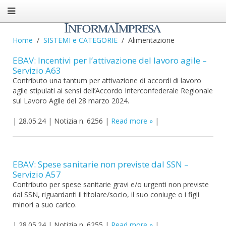
Home
SISTEMI e CATEGORIE
Alimentazione
EBAV: Incentivi per l’attivazione del lavoro agile –
Servizio A63
Contributo una tantum per attivazione di accordi di lavoro
agile stipulati ai sensi dell’Accordo Interconfederale Regionale
sul Lavoro Agile del 28 marzo 2024.
|
28.05.24
|
Notizia n. 6256
|
Read more
|
EBAV: Spese sanitarie non previste dal SSN –
Servizio A57
Contributo per spese sanitarie gravi e/o urgenti non previste
dal SSN, riguardanti il titolare/socio, il suo coniuge o i figli
minori a suo carico.
|
28.05.24
|
Notizia n. 6255
|
Read more
|