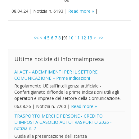
|
08.04.24
|
Notizia n. 6193
|
Read more
|
<<
<
4
5
6
7
8
[
9
]
10
11
12
13
>
>>
Ultime notizie di InformaImpresa
AI ACT - ADEMPIMENTI PER IL SETTORE
COMUNICAZIONE – Prime indicazioni
Regolamento UE sull'intelligenza artificiale -
Confartigianato diffonde le prime indicazioni utili agli
operatori e imprese del settore della Comunicazione.
06.08.26
|
Notizia n. 7260
|
Read more
TRASPORTO MERCI E PERSONE - CREDITO
D'IMPOSTA GASOLIO AUTOTRASPORTO 2026 -
notizia n. 2
Guida alla presentazione dell'istanza