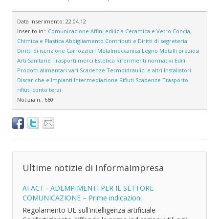
Data inserimento:
22.04.12
Inserito in::
Comunicazione
Affini edilizia
Ceramica e Vetro
Concia,
Chimica e Plastica
Abbigliamento
Contributi e Diritti di segreteria
Diritti di iscrizione
Carrozzieri
Metalmeccanica
Legno
Metalli preziosi
Arti Sanitarie
Trasporti merci
Estetica
Riferimenti normativi
Edili
Prodotti alimentari vari
Scadenze
Termoidraulici e altri Installatori
Discariche e Impianti
Intermediazione Rifiuti
Scadenze
Trasporto
rifiuti conto terzi
Notizia n.:
660
Ultime notizie di InformaImpresa
AI ACT - ADEMPIMENTI PER IL SETTORE
COMUNICAZIONE – Prime indicazioni
Regolamento UE sull'intelligenza artificiale -