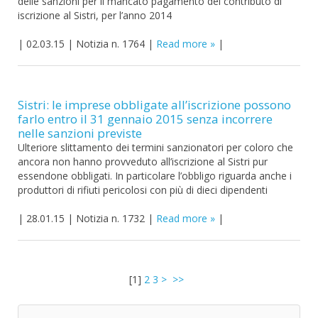
delle sanzioni per il mancato pagamento del contributo di
iscrizione al Sistri, per l’anno 2014
|
02.03.15
|
Notizia n. 1764
|
Read more
|
Sistri: le imprese obbligate all’iscrizione possono
farlo entro il 31 gennaio 2015 senza incorrere
nelle sanzioni previste
Ulteriore slittamento dei termini sanzionatori per coloro che
ancora non hanno provveduto all’iscrizione al Sistri pur
essendone obbligati. In particolare l’obbligo riguarda anche i
produttori di rifiuti pericolosi con più di dieci dipendenti
|
28.01.15
|
Notizia n. 1732
|
Read more
|
[
1
]
2
3
>
>>