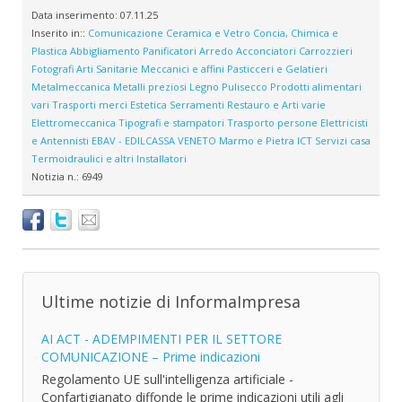
Data inserimento:
07.11.25
Inserito in::
Comunicazione
Ceramica e Vetro
Concia, Chimica e
Plastica
Abbigliamento
Panificatori
Arredo
Acconciatori
Carrozzieri
Fotografi
Arti Sanitarie
Meccanici e affini
Pasticceri e Gelatieri
Metalmeccanica
Metalli preziosi
Legno
Pulisecco
Prodotti alimentari
vari
Trasporti merci
Estetica
Serramenti
Restauro e Arti varie
Elettromeccanica
Tipografi e stampatori
Trasporto persone
Elettricisti
e Antennisti
EBAV - EDILCASSA VENETO
Marmo e Pietra
ICT
Servizi casa
Termoidraulici e altri Installatori
Notizia n.:
6949
Ultime notizie di InformaImpresa
AI ACT - ADEMPIMENTI PER IL SETTORE
COMUNICAZIONE – Prime indicazioni
Regolamento UE sull'intelligenza artificiale -
Confartigianato diffonde le prime indicazioni utili agli