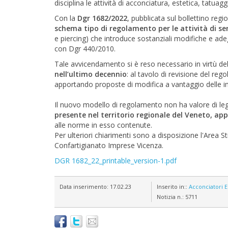
disciplina le attività di acconciatura, estetica, tatu
Con la
Dgr 1682/2022
, pubblicata sul bollettino re
schema tipo di regolamento per le attività di ser
e piercing) che introduce sostanziali modifiche e ad
con Dgr 440/2010.
Tale avvicendamento si è reso necessario in virtù de
nell’ultimo decennio
: al tavolo di revisione del r
apportando proposte di modifica a vantaggio delle i
Il nuovo modello di regolamento non ha valore di l
presente nel territorio regionale del Veneto, a
alle norme in esso contenute.
Per ulteriori chiarimenti sono a disposizione l'Area S
Confartigianato Imprese Vicenza.
DGR 1682_22_printable_version-1.pdf
Data inserimento:
17.02.23
Inserito in::
Acconciatori
E
Notizia n.:
5711