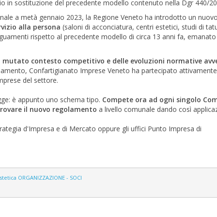
aggio in sostituzione del precedente modello contenuto nella Dgr 440/2
gionale a metà gennaio 2023, la Regione Veneto ha introdotto un nuov
vizio alla persona
(saloni di acconciatura, centri estetici, studi di ta
eguamenti rispetto al precedente modello di circa 13 anni fa, emanato
l
mutato contesto competitivo e delle evoluzioni normative av
egolamento, Confartigianato Imprese Veneto ha partecipato attivamente
mprese del settore.
egge: è appunto uno schema tipo.
Compete ora ad ogni singolo Co
pprovare il nuovo regolamento
a livello comunale dando così applica
trategia d'Impresa e di Mercato oppure gli uffici Punto Impresa di
stetica
ORGANIZZAZIONE - SOCI