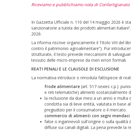
Riceviamo e pubblichiamo nota di Confartigianato 
In Gazzetta Ufficiale n. 110 del 14 maggio 2026 è sta
sanzionatorie a tutela dei prodotti alimentari italian
2026.
La riforma riscrive organicamente il Titolo VIII del li
contro il patrimonio agroalimentare”). Pur introduce
strutturate, il testo prevede meccanismi di salvaguard
tessuto delle micro-imprese da meri errori formali.
REATI PENALI E LE CLAUSOLE DI ESCLUSIONE
La normativa introduce o rimodula fattispecie di reat
frode alimentare
(art. 517-sexies c.p.): pu
e reti telematiche) alimenti sostanzialmente d
la reclusione da due mesi a un anno e multa d
condotta sia di lieve entità, valutata in base a
pregiudizio per il consumatore o il mercato.
commercio di alimenti con segni mendaci
false o ingannevoli sull'origine o sulla qualit
diffuse sui canali digitali. La pena prevede la 