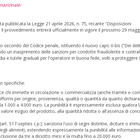
nazionale:
ta pubblicata la Legge 21 aprile 2026, n. 75, recante “Disposizioni
i”. Il provvedimento entrerà ufficialmente in vigore il prossimo 29 magg
bro secondo del Codice penale, istituendo il nuovo capo II-bis (“Dei delit
ndo un inasprimento delle sanzioni per condotte fraudolente e contraf
ia e tutele graduali per l'operatore in buona fede, volti a proteggere i
o specifiche:
nisce chi immette in circolazione o commercializza (anche tramite e-c
ifformi per origine, provenienza, qualità o quantità da quanto dichiar
a 1.000 a 4.000 euro. La punibilità è espressamente esclusa qualora l
l valore esiguo del prodotto, alla quantità ridotta o all'assenza di con
(art. 517-septies c.p.): sanziona l'uso di segni distintivi, diciture o imm
à degli alimenti, estendendo espressamente la punibilità alle informazio
reclusione da tre a diciotto mesi e la multa fino a 20.000 euro.