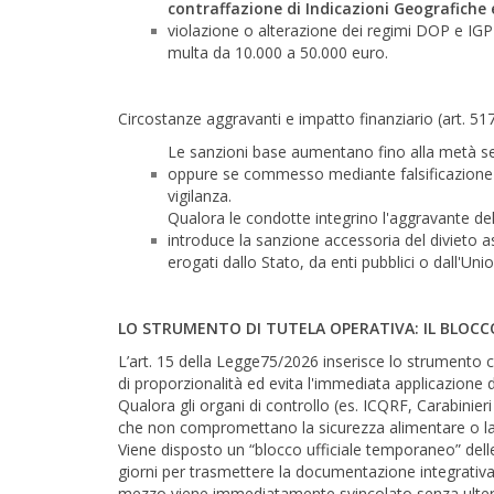
contraffazione di Indicazioni Geografiche
violazione o alterazione dei regimi DOP e IGP
multa da 10.000 a 50.000 euro.
Circostanze aggravanti e impatto finanziario (art. 517-
Le sanzioni base aumentano fino alla metà se l'i
oppure se commesso mediante falsificazione d
vigilanza.
Qualora le condotte integrino l'aggravante dell'
introduce la sanzione accessoria del divieto a
erogati dallo Stato, da enti pubblici o dall'Un
LO STRUMENTO DI TUTELA OPERATIVA: IL BLOCC
L’art. 15 della Legge75/2026 inserisce lo strumento 
di proporzionalità ed evita l'immediata applicazione d
Qualora gli organi di controllo (es. ICQRF, Carabinier
che non compromettano la sicurezza alimentare o la t
Viene disposto un “blocco ufficiale temporaneo” dell
giorni per trasmettere la documentazione integrativa 
mezzo viene immediatamente svincolato senza ulter