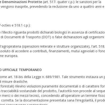
 e Denominazioni Protette
(art. 517- quater c.p.): le sanzioni per la
 vengono inasprite, prevedendo la reclusione da uno a quattro anni e 
octies e 518.1 c.p.):
llecito riguarda prodotti dichiarati biologici in assenza di certificazi
i Documenti di Trasporto (DDT) o false dichiarazioni agli organismi 
agropirateria (operazioni reiterate e strutture organizzate), l'art. 518
ssoluto di accedere a contributi, finanziamenti, mutui agevolati o fond
ione europea.
O UFFICIALE TEMPORANEO
come art. 18-bis della Legge n. 689/1981. Tale strumento instaura un p
i misure drastiche.
i forestali) rilevino violazioni puramente documentali o di carattere fo
racciabilità sostanziale del prodotto, l'autorità non procede al seque
e merci o dei mezzi tecnici, concedendo all'operatore un termine fisso
corretta. Se la documentazione presentata sana l'irregolarità, il prod
iori conseguenze sanzionatorie.