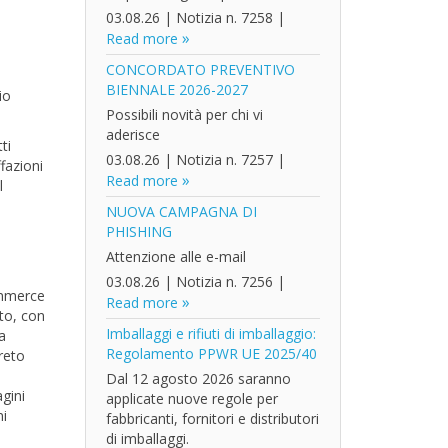
03.08.26
|
Notizia n. 7258
|
Read more
CONCORDATO PREVENTIVO
BIENNALE 2026-2027
io
Possibili novità per chi vi
aderisce
ti
03.08.26
|
Notizia n. 7257
|
fazioni
Read more
l
NUOVA CAMPAGNA DI
PHISHING
Attenzione alle e-mail
03.08.26
|
Notizia n. 7256
|
ommerce
Read more
ato, con
Imballaggi e rifiuti di imballaggio:
a
Regolamento PPWR UE 2025/40
creto
Dal 12 agosto 2026 saranno
agini
applicate nuove regole per
ni
fabbricanti, fornitori e distributori
di imballaggi.