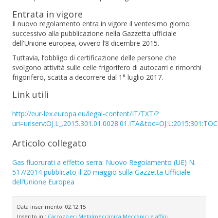
Entrata in vigore
Il nuovo regolamento entra in vigore il ventesimo giorno
successivo alla pubblicazione nella Gazzetta ufficiale
dell'Unione europea, ovvero l’8 dicembre 2015.
Tuttavia, l’obbligo di certificazione delle persone che
svolgono attività sulle celle frigorifero di autocarri e rimorchi
frigorifero, scatta a decorrere dal 1° luglio 2017.
Link utili
http://eur-lex.europa.eu/legal-content/IT/TXT/?
uri=uriserv:OJ.L_.2015.301.01.0028.01.ITA&toc=OJ:L:2015:301:TOC
Articolo collegato
Gas fluorurati a effetto serra: Nuovo Regolamento (UE) N.
517/2014 pubblicato il 20 maggio sulla Gazzetta Ufficiale
dell’Unione Europea
Data inserimento:
02.12.15
Inserito in::
Carrozzieri
Metalmeccanica
Meccanici e affini