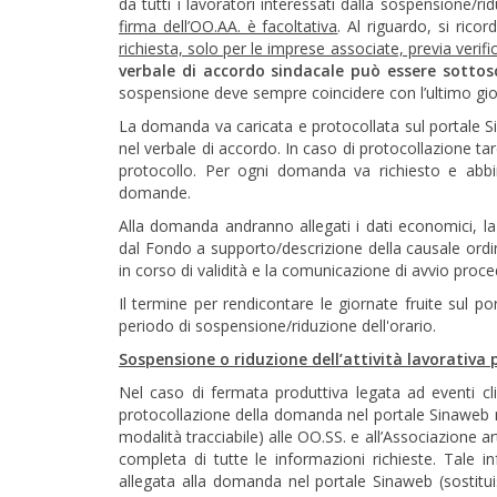
da tutti i lavoratori interessati dalla sospensione/rid
firma dell’OO.AA. è facoltativa
. Al riguardo, si rico
richiesta, solo per le imprese associate, previa verif
verbale di accordo sindacale può essere sottos
sospensione deve sempre coincidere con l’ultimo gi
La domanda va caricata e protocollata sul portale Si
nel verbale di accordo. In caso di protocollazione ta
protocollo. Per ogni domanda va richiesto e abbin
domande.
Alla domanda andranno allegati i dati economici, la
dal Fondo a supporto/descrizione della causale ordina
in corso di validità e la comunicazione di avvio proce
Il termine per rendicontare le giornate fruite sul po
periodo di sospensione/riduzione dell'orario.
Sospensione o riduzione dell’attività lavorativa p
Nel caso di fermata produttiva legata ad eventi clim
protocollazione della domanda nel portale Sinaweb n
modalità tracciabile) alle OO.SS. e all’Associazione arti
completa di tutte le informazioni richieste. Tale i
allegata alla domanda nel portale Sinaweb (sostituis