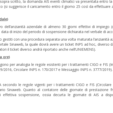
pra scritto, la domanda AIS eventi climatici va presentata entro la 
to (si suggerisce il caricamento entro il giorno 25 così da effettuare 
dale)
o dell’anzianità aziendale di almeno 30 giorni effettivi di impiego (c
a data di inizio del periodo di sospensione dichiarata nel verbale di ac
no gestiti con una procedura separata una volta maturata l’anzianità a
rtale Sinaweb, la quale dovrà avere un ticket INPS ad hoc, diverso d
atori il ticket diverso andrà riportato anche nell’UNIEMENS).
a ore)
gono per analogia le regole esistenti per i trattamenti CIGO e FIS (In
139/2016, Circolare INPS n. 170/2017 e Messaggio INPS n. 3777/2019).
A secondo le regole vigenti per i trattamenti CIGO e FIS (Circolare
io Sinaweb. Quanto al contatore delle giornate di prestazione frui
i effettiva sospensione, ossia decurta le giornate di AIS a disp