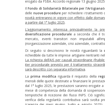
erogato da FSBA. Accordo regionale 13 giugno 2025
Il
Fondo di Solidarietà Bilaterale per l’Artigianat
delle
nuove procedure
per richiedere i trattamenti
novità entreranno in vigore con effetto dalle doma
a partire dal 1° luglio 2025
.
L’aggiornamento interessa principalmente la pres
diversificazione procedurale
a seconda che il tra
mercato, eventi transitori non imputabili all’im
(riorganizzazione aziendale, crisi aziendale, contratto 
Di seguito si descrivono le novità riguardanti la
richiedibile da tutte le imprese artigiane rientrant
La richiesta dell’AIS per causali straordinarie (fruib
iter procedurale previsto per il trattamento straor
sarà descritto con separata informativa
.
La
prima modifica
riguarda il requisito della
rego
mensili delle quote destinate a finanziare le presta
dal 1° luglio 2025, le prestazioni saranno erogate a
mese di competenza della domanda di sospensione, 
tempistiche di ricezione dei flussi INPS. Ciò sign
verifica della regolarità contributiva sarà svolt
(carenza dei mesi giugno, luglio e agosto 2025). I