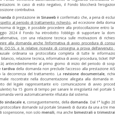
estazioni. In caso di esito negativo, il Fondo bloccherà l’erogazio
osizione contributiva.
manda
di prestazione
in Sinaweb
è confermato che, a pena di esclus
spetto al periodo di trattamento richiesto
, ad eccezione della dom
a norma di legge, è possibile procedere alla protocollazione entro la 
aggio 2024 il Fondo ha introdotto l’obbligo di supportare la do
 alternativa, con una relazione tecnica sulle motivazioni di richies
unire alla domanda anche l’informativa di avvio procedura di consu
 OO.SS. e le relative ricevute di consegna a prova dell’avvenuto 
usale ordinaria va protocollata completa di tutte le informazio
bilancio, relazione tecnica, informativa di avvio procedura, ticket INP
dità) antecedentemente al primo giorno di inizio del periodo di sos
 tardiva
della domanda non preclude l’accesso alla prestazione AI
llo la decorrenza del trattamento. La
revisione documentale
, rich
malie riscontrate nella documentazione allegata alla domanda in 
o del legale rappresentante e/o comunicazione di avvio procedu
nsulente) ha 15 giorni di tempo per sanare le irregolarità nel portale 
a domanda verrà automaticamente rifiutata dal sistema.
do sindacale e
, conseguentemente, della
domanda
. Dal 1° luglio 
e protocollare domande sul portale Sinaweb di durata da una a tre mens
i sospensione, non solo
mensili
, ma anche
bimestrali o trimestral