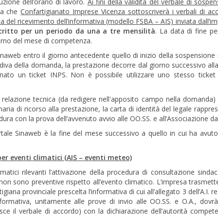
uzione dell’orario di lavoro.
Ai fini della validità del verbale di sospe
rda che
Confartigianato Imprese Vicenza sottoscriverà i verbali di ac
ica del ricevimento dell’informativa (modello FSBA – AIS) inviata dall’i
critto per un periodo da una a tre mensilità
. La data di fine pe
orno del mese di competenza.
naweb entro il giorno antecedente quello di inizio della sospensione 
rdiva della domanda, la prestazione decorre dal giorno successivo alla
ato un ticket INPS. Non è possibile utilizzare uno stesso ticket
 relazione tecnica (da redigere nell'apposito campo nella domanda) r
ria di ricorso alla prestazione, la carta di identità del legale rappre
dura con la prova dell’avvenuto avvio alle OO.SS. e all’Associazione da
rtale Sinaweb è la fine del mese successivo a quello in cui ha avuto i
er eventi climatici (AIS – eventi meteo)
atici rilevanti l’attivazione della procedura di consultazione sindac
on sono preventive rispetto all’evento climatico. L’impresa trasmett
giana provinciale prescelta l’informativa di cui all’allegato 3 dell’A.I. r
nformativa, unitamente alle prove di invio alle OO.SS. e O.A., dovr
ce il verbale di accordo) con la dichiarazione dell’autorità compete