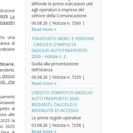
diffonde le prime indicazioni utili
agli operatori e imprese del
adozione
settore della Comunicazione.
2025
.
Le
Sinaweb)
06.08.26
|
Notizia n. 7260
|
Read more
tta una
TRASPORTO MERCI E PERSONE
ranea di
- CREDITO D'IMPOSTA
rdinarie
GASOLIO AUTOTRASPORTO
2026 - notizia n. 2
Guida alla presentazione
dinarie
,
dell'istanza
endenti.
o stesso
06.08.26
|
Notizia n. 7259
|
nti, che
Read more
CREDITO D’IMPOSTA GASOLIO
rsamenti
AUTOTRASPORTO 2026:
 Sinaweb
REQUISITI, CALCOLO E
petto al
MODALITÀ DI ACCESSO
uta alle
Le prime regole operative
 2025 la
03.08.26
|
Notizia n. 7258
|
gio 2025
Read more
 fase di