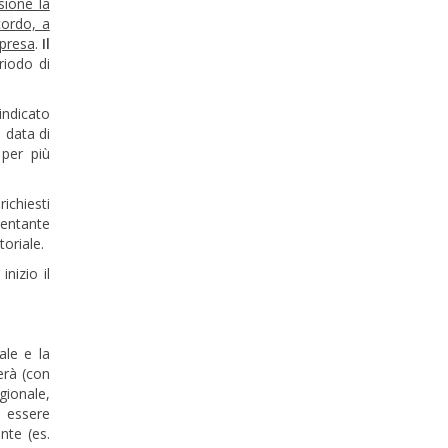
nsione la
cordo, a
mpresa
.
Il
riodo di
indicato
 data di
 per più
ichiesti
sentante
toriale.
nizio il
ale e la
erà (con
egionale,
à essere
nte (es.