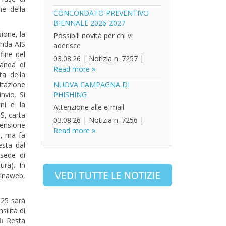
ne della
CONCORDATO PREVENTIVO
BIENNALE 2026-2027
ione, la
Possibili novità per chi vi
anda AIS
aderisce
fine del
03.08.26
|
Notizia n. 7257
|
manda di
Read more
ta della
ltazione
NUOVA CAMPAGNA DI
invio
. Si
PHISHING
ni e la
Attenzione alle e-mail
S, carta
03.08.26
|
Notizia n. 7256
|
pensione
Read more
S, ma fa
iesta dal
sede di
ra). In
Sinaweb,
2025 sarà
ilità di
i
. Resta