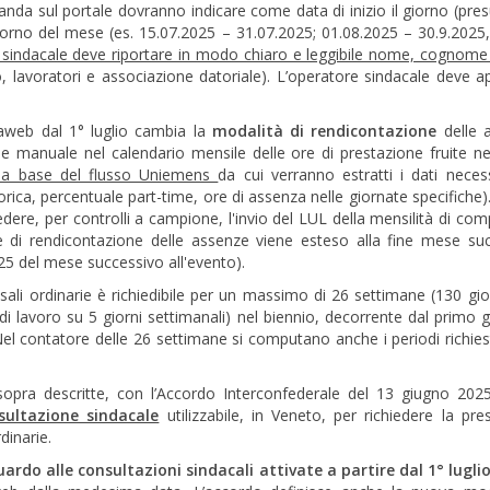
nda sul portale dovranno indicare come data di inizio il giorno (pres
giorno del mese (es. 15.07.2025 – 31.07.2025; 01.08.2025 – 30.9.2025,
o sindacale deve riportare in modo chiaro e leggibile nome, cognome
, lavoratori e associazione datoriale). L’operatore sindacale deve ap
aweb dal 1° luglio cambia la
modalità di rendicontazione
delle 
ne manuale nel calendario mensile delle ore di prestazione fruite n
lla base del flusso Uniemens
da cui verranno estratti i dati necess
orica, percentuale part-time, ore di assenza nelle giornate specifiche).
edere, per controlli a campione, l'invio del LUL della mensilità di co
mine di rendicontazione delle assenze viene esteso alla fine mese su
 25 del mese successivo all'evento).
ausali ordinarie è richiedibile per un massimo di 26 settimane (130 gio
io di lavoro su 5 giorni settimanali) nel biennio, decorrente dal primo 
Nel contatore delle 26 settimane si computano anche i periodi richiest
 sopra descritte, con l’Accordo Interconfederale del 13 giugno 20
sultazione sindacale
utilizzabile, in Veneto, per richiedere la pre
dinarie.
rdo alle consultazioni sindacali attivate a partire dal 1° lugli