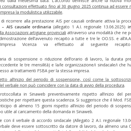
web dalla medesima data. L’accordo definisce anche la nuova mod
di consultazioni effettuato fino al 30 giugno 2025 continua ad essere 
mpresa la modulistica utilizzabile
.
 di ricorrere alla prestazione AIS per causali ordinarie attiva la proc
 – AIS causale ordinaria
(allegato 1 A.I. regionale 13.06.2025)
i
la Associazioni artigiane provinciali
attraverso una modalità che ne 
imostrazione dell’avvenuto recapito a tutte e tre le OO.SS. e all’A.A.
ato Impresa Vicenza va effettuato al seguente recap
aria di sospensione o riduzione dell’orario di lavoro, la durata pre
eccedente le tre mensilità) e la/le organizzazione/i sindacale/i che 
esso ai trattamenti FSBA per la stessa impresa.
petto all’inizio del periodo di sospensione, così come la sottoscriz
 del verbale non può coincidere con la data di avvio della procedura
.
ocollata in Sinaweb preventivamente rispetto all’inizio del per
istiche per rispettare questa scadenza. Si suggerisce che il Mod. FS
icipo di almeno 15 giorni rispetto all’inizio del periodo di sospens
o utile al caricamento della domanda in Sinaweb.
 con il verbale di accordo sindacale (Allegato 2 A.I. regionale 13.0
verbale deve essere sottoscritto da datore di lavoro, da almeno una 