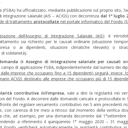
.
o
(FSBA) ha ufficializzato, mediante pubblicazione sul proprio sito, l’
 di integrazione salariale (AIS – ACIGS) con decorrenza
dal 1° luglio 
nde di trattamento
protocollate
nel portale informatico del Fondo (
tazione dell’Assegno di Integrazione Salariale (AIS)
: è introdo
ttamento sia richiesto per le causali ordinarie (situazione tempo
presa o ai dipendenti, situazioni climatiche rilevanti) o strao
di solidarietà).
domanda
di
Assegno di Integrazione salariale per causali or
i nel campo di applicazione FSBA, indipendentemente dal numero dei dip
ile dalle imprese che occupano fino a 15 dipendenti) seguirà, invece, l
dinario ACIGS destinato alle imprese che occupano più di 15 dipende
larità contributiva
dell’
impresa
, vale a dire la regolarità nei ve
zioni del Fondo. A decorrere dalle domande caricate e protocollate in
 fronte del regolare versamento contributivo nei 5 anni precedenti ris
con carenza di tre mesi a ritroso dal momento della verifica dov
ifica che, ad esempio, per una domanda decorrente dal 1°settembre
a prendendo a riferimento il quinquennio 1° maggio 2020 – 31 mag
l Fondo verificherà automaticamente la regolarità contributiva in