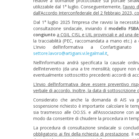
relative a domande protocollate sul portale Sina
utilizzabile dal 1° luglio. Conseguentemente,
l’avvio 
dall’Accordo Interconfederale del 2 febbraio 2023, co
Dal 1° luglio 2025 l’impresa che ravvisi la necessità
consultazione sindacale, inviando il
modello FSBA
congiunto
a CGIL CISL e UIL provinciali e ad una del
la tracciabilità (PEC, raccomandata a mano etc.) a d
L’invio dell’informativa a Confartigian
settore.lavoro@artigiani.vi.legalmail.it
.
Nell’informativa andrà specificata la causale ordin
dell’intervento (da una a tre mensilità; oppure non 
eventualmente sottoscritto precedenti accordi di acc
L’invio dell’informativa deve essere preventivo ris
verbale di accordo. Inoltre, la data di sottoscrizione
Considerato che anche la domanda di AIS va prot
sospensione richiesto è importante calcolare le temp
sia trasmesso alle OO.SS. e all’Associazione con ant
modo da consentire di chiudere la procedura in temp
La procedura di consultazione sindacale si conclude
obbligatorio ai fini della richiesta di prestazione
. Il 