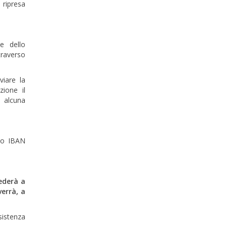
 ripresa
e dello
traverso
viare la
ione il
 alcuna
rio IBAN
ederà a
verrà, a
sistenza