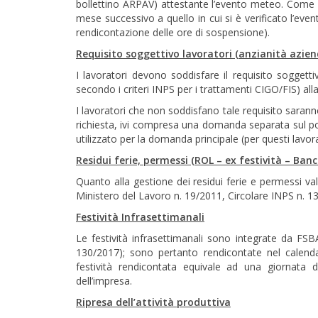
bollettino ARPAV) attestante l’evento meteo. Come so
mese successivo a quello in cui si è verificato l’even
rendicontazione delle ore di sospensione).
Requisito soggettivo lavoratori (anzianità azien
I lavoratori devono soddisfare il requisito soggettiv
secondo i criteri INPS per i trattamenti CIGO/FIS) all
I lavoratori che non soddisfano tale requisito saran
richiesta, ivi compresa una domanda separata sul po
utilizzato per la domanda principale (per questi lavor
Residui ferie, permessi (ROL – ex festività – Banc
Quanto alla gestione dei residui ferie e permessi val
Ministero del Lavoro n. 19/2011, Circolare INPS n. 
Festività Infrasettimanali
Le festività infrasettimanali sono integrate da FSB
130/2017); sono pertanto rendicontate nel calendar
festività rendicontata equivale ad una giornata d
dell’impresa.
Ripresa dell’attività produttiva