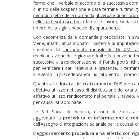
fermo che il verbale di accordo e la successiva doma
di inizio della sospensione e data termine l’ultimo 
pena di rigetto della domanda, il verbale di accord
delle parti sottoscrittrici
(datore di lavoro, sindacato
timbro della sigla sindacale di appartenenza.
Con decorrenza dalle domande protocollate in Sin
Viene, infatti, abbandonato il sistema di imputazio
sostituito dal
caricamento mensile del file XML a
rendicontazione delle giornate fruite (retribuzione te
successiva alla rendicontazione, il Fondo potrà richi
per verificare i dati relativi alle presenze. Il ter
all’evento (in precedenza era indicato entro il giorno
Quanto alla
durata
del
trattamento
, l’AIS per c
effettivo utilizzo nel caso di distribuzione dell’orar
effettivo utilizzo rendicontato nel portale Sinaweb. 
per causali straordinarie.
Le Parti Sociali del Veneto, a fronte delle novità
aggiornato la
procedura di informazione e con
dell’Assegno di integrazione salariale per le causali or
L’aggiornamento procedurale ha effetto con rigua