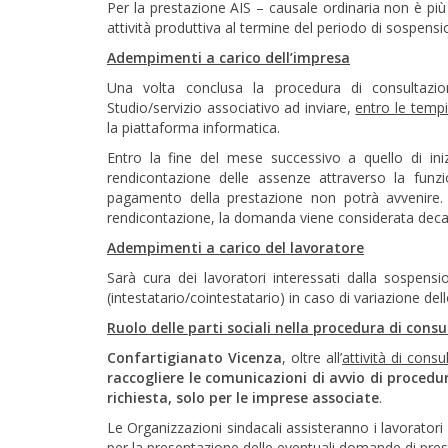
Per la prestazione AIS – causale ordinaria non è più
attività produttiva al termine del periodo di sospensi
Adempimenti a carico dell’impresa
Una volta conclusa la procedura di consultazion
Studio/servizio associativo ad inviare,
entro le temp
la piattaforma informatica.
Entro la fine del mese successivo a quello di iniz
rendicontazione delle assenze attraverso la funz
pagamento della prestazione non potrà avvenire.
rendicontazione, la domanda viene considerata deca
Adempimenti a carico del lavoratore
Sarà cura dei lavoratori interessati dalla sospens
(intestatario/cointestatario) in caso di variazione del
Ruolo delle parti sociali nella procedura di cons
Confartigianato Vicenza
, oltre all’
attività di cons
raccogliere le comunicazioni di avvio di procedu
richiesta, solo per le imprese associate
.
Le Organizzazioni sindacali assisteranno i lavorator
per la presentazione delle eventuali domande di pres