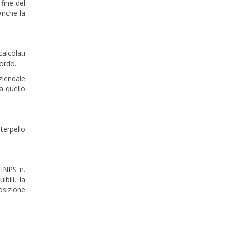
fine del
anche la
alcolati
cordo.
ziendale
a quello
terpello
 INPS n.
bili, la
osizione