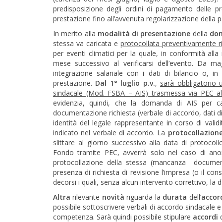
predisposizione degli ordini di pagamento delle pr
prestazione fino all’avvenuta regolarizzazione della p
In merito alla
modalità di presentazione
della
do
stessa va caricata e
protocollata preventivamente ri
per eventi climatici per la quale, in conformità all
mese successivo al verificarsi dell’evento. Da m
integrazione salariale con i dati di bilancio o, in
prestazione.
Dal 1° luglio p.v.
,
sarà obbligatorio 
sindacale (Mod. FSBA – AIS) trasmessa via PEC alle
evidenzia, quindi, che la domanda di AIS per ca
documentazione richiesta (verbale di accordo, dati di 
identità del legale rappresentante in corso di vali
indicato nel verbale di accordo. La
protocollazione
slittare al giorno successivo alla data di protoco
Fondo tramite PEC, avverrà solo nel caso di ano
protocollazione della stessa (mancanza document
presenza di richiesta di revisione l’impresa (o il co
decorsi i quali, senza alcun intervento correttivo, l
Altra
rilevante
novità
riguarda la
durata
dell’
accor
possibile sottoscrivere verbali di accordo sindacale 
competenza. Sarà quindi possibile stipulare
accordi
d