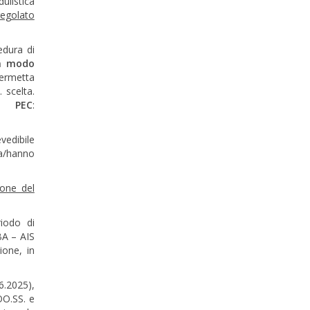
ulistica
regolato
edura di
n modo
permetta
 scelta.
ito
PEC
:
vedibile
ha/hanno
ione del
iodo di
BA – AIS
ione, in
6.2025),
OO.SS. e