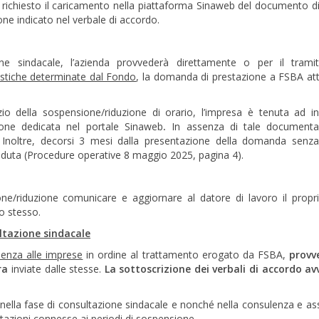
 richiesto il caricamento nella piattaforma Sinaweb del documento di
one indicato nel verbale di accordo.
e sindacale, l’azienda provvederà direttamente o per il tramit
istiche determinate dal Fondo
, la domanda di prestazione a FSBA at
io della sospensione/riduzione di orario, l’impresa è tenuta ad in
ione dedicata nel portale Sinaweb
.
In assenza di tale documentaz
 Inoltre, decorsi 3 mesi dalla presentazione della domanda senza
duta (Procedure operative 8 maggio 2025, pagina 4).
ione/riduzione comunicare e aggiornare al datore di lavoro il prop
lo stesso.
ultazione sindacale
ulenza alle imprese
in ordine al trattamento erogato da FSBA,
provv
ra
inviate dalle stesse.
La sottoscrizione dei verbali di accordo av
i nella fase di consultazione sindacale e nonché nella consulenza e as
tazioni connesse ai periodi di sospensione.