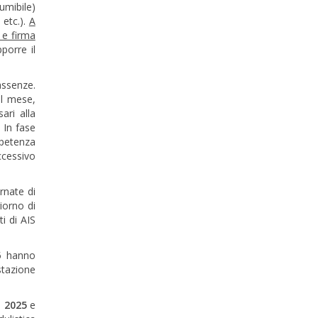
umibile)
 etc.).
A
 e firma
porre il
assenze.
el mese,
ari alla
 In fase
mpetenza
ccessivo
rnate di
giorno di
i di AIS
25 hanno
stazione
o 2025
e