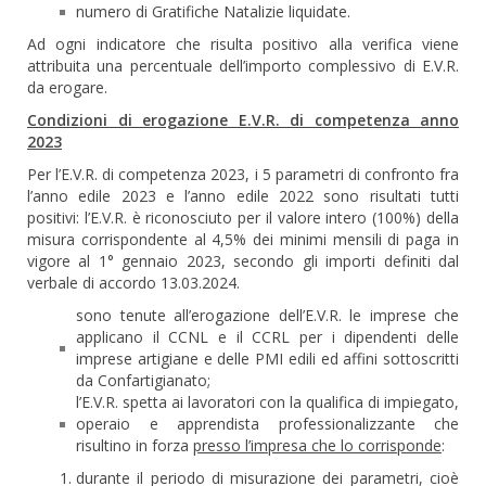
numero di Gratifiche Natalizie liquidate.
Ad ogni indicatore che risulta positivo alla verifica viene
attribuita una percentuale dell’importo complessivo di E.V.R.
da erogare.
Condizioni di erogazione E.V.R. di competenza anno
2023
Per l’E.V.R. di competenza 2023, i 5 parametri di confronto fra
l’anno edile 2023 e l’anno edile 2022 sono risultati tutti
positivi: l’E.V.R. è riconosciuto per il valore intero (100%) della
misura corrispondente al 4,5% dei minimi mensili di paga in
vigore al 1° gennaio 2023, secondo gli importi definiti dal
verbale di accordo 13.03.2024.
sono tenute all’erogazione dell’E.V.R. le imprese che
applicano il CCNL e il CCRL per i dipendenti delle
imprese artigiane e delle PMI edili ed affini sottoscritti
da Confartigianato;
l’E.V.R. spetta ai lavoratori con la qualifica di impiegato,
operaio e apprendista professionalizzante che
risultino in forza
presso l’impresa che lo corrisponde
:
durante il periodo di misurazione dei parametri, cioè