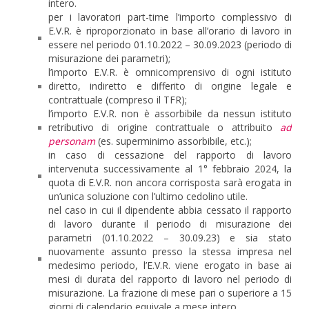
intero.
per i lavoratori part-time l’importo complessivo di
E.V.R. è riproporzionato in base all’orario di lavoro in
essere nel periodo 01.10.2022 – 30.09.2023 (periodo di
misurazione dei parametri);
l’importo E.V.R. è omnicomprensivo di ogni istituto
diretto, indiretto e differito di origine legale e
contrattuale (compreso il TFR);
l’importo E.V.R. non è assorbibile da nessun istituto
retributivo di origine contrattuale o attribuito
ad
personam
(es. superminimo assorbibile, etc.);
in caso di cessazione del rapporto di lavoro
intervenuta successivamente al 1° febbraio 2024, la
quota di E.V.R. non ancora corrisposta sarà erogata in
un’unica soluzione con l’ultimo cedolino utile.
nel caso in cui il dipendente abbia cessato il rapporto
di lavoro durante il periodo di misurazione dei
parametri (01.10.2022 – 30.09.23) e sia stato
nuovamente assunto presso la stessa impresa nel
medesimo periodo, l’E.V.R. viene erogato in base ai
mesi di durata del rapporto di lavoro nel periodo di
misurazione. La frazione di mese pari o superiore a 15
giorni di calendario equivale a mese intero.