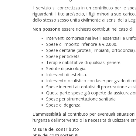
Il servizio si concretizza in un contributo per le spe
riguardanti il titolare/socio, i figli minori a suo car
dello stesso sesso unita civilmente ai sensi della Le
Non possono
essere richiesti contributi nel caso di:
Interventi compresi nei livelli essenziali e uni
Spese di importo inferiore a € 2.000.
Spese dentarie (protesi, impianti, ortodonzia).
Spese per tickets.
Terapie riabilitative di qualsiasi genere.
Sedute di psicologia.
Interventi di estetica.
Intervento oculistico con laser per grado di mio
Spese inerenti ai tentativi di procreazione assi
Quota parte spese già coperte da assicurazion
Spese per strumentazione sanitaria.
Spese di degenza.
L’ammissibilità al contributo per eventuali situazioni
l’urgenza dell’intervento o la necessità di utilizzare 
Misura del contributo
50%
dei costi sostenuti.