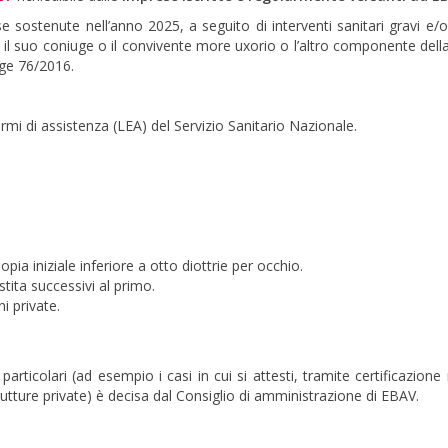
se sostenute nell’anno 2025, a seguito di interventi sanitari gravi e/o
ico, il suo coniuge o il convivente more uxorio o l’altro componente del
gge 76/2016.
formi di assistenza (LEA) del Servizio Sanitario Nazionale.
pia iniziale inferiore a otto diottrie per occhio.
stita successivi al primo.
i private.
 particolari (ad esempio i casi in cui si attesti, tramite certificazion
strutture private) è decisa dal Consiglio di amministrazione di EBAV.