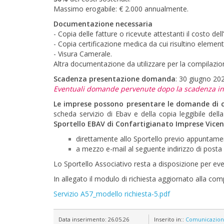
Massimo erogabile: € 2.000 annualmente.
Documentazione necessaria
- Copia delle fatture o ricevute attestanti il costo dell
- Copia certificazione medica da cui risultino elemen
- Visura Camerale.
Altra documentazione da utilizzare per la compilazione
Scadenza presentazione domanda
: 30 giugno 20
Eventuali domande pervenute dopo la scadenza ind
Le imprese possono presentare le domande di c
scheda servizio di Ebav e della copia leggibile della
Sportello EBAV di Confartigianato Imprese Vice
direttamente allo Sportello previo appuntam
a mezzo e-mail al seguente indirizzo di posta 
Lo Sportello Associativo resta a disposizione per even
In allegato il modulo di richiesta aggiornato alla co
Servizio A57_modello richiesta-5.pdf
Data inserimento:
26.05.26
Inserito in::
Comunicazio