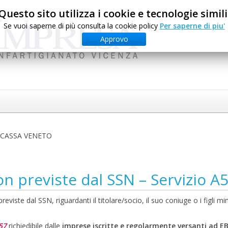
Questo sito utilizza i cookie e tecnologie simili
Se vuoi saperne di più consulta la cookie policy
Per saperne di piu'
Approvo
LCASSA VENETO
n previste dal SSN – Servizio A
viste dal SSN, riguardanti il titolare/socio, il suo coniuge o i figli mi
57
richiedibile dalle
imprese iscritte e regolarmente versanti ad E