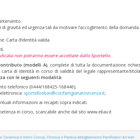
’intervento.
ti di gravità ed urgenza tali da motivare l’accoglimento della domanda.
: Carta d’identità valida.
26.
icata non potranno essere accettate dallo Sportello.
ontributo (modelli A)
, complete di tutta la documentazione richies
 carta di identità in corso di validità del legale rappresentante/titol
nza con le seguenti modalità
:
ento telefonico (0444/168425-168446);
elettronica:
sportelloebav@confartigianatovicenza.it
;
tuali informazioni ai recapiti sopra indicati.
mpetenza in corso, scaricabile anche dal sito www.ebav.it
ne
Ceramica e Vetro
Concia, Chimica e Plastica
Abbigliamento
Panificatori
Arredo