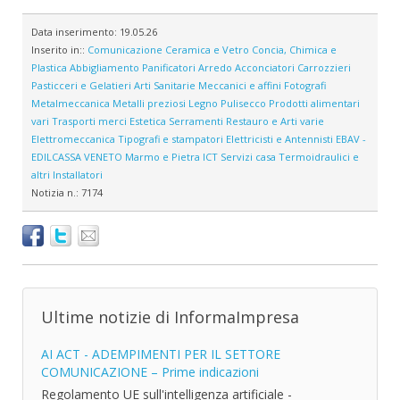
Data inserimento:
19.05.26
Inserito in::
Comunicazione
Ceramica e Vetro
Concia, Chimica e
Plastica
Abbigliamento
Panificatori
Arredo
Acconciatori
Carrozzieri
Pasticceri e Gelatieri
Arti Sanitarie
Meccanici e affini
Fotografi
Metalmeccanica
Metalli preziosi
Legno
Pulisecco
Prodotti alimentari
vari
Trasporti merci
Estetica
Serramenti
Restauro e Arti varie
Elettromeccanica
Tipografi e stampatori
Elettricisti e Antennisti
EBAV -
EDILCASSA VENETO
Marmo e Pietra
ICT
Servizi casa
Termoidraulici e
altri Installatori
Notizia n.:
7174
Ultime notizie di InformaImpresa
AI ACT - ADEMPIMENTI PER IL SETTORE
COMUNICAZIONE – Prime indicazioni
Regolamento UE sull'intelligenza artificiale -