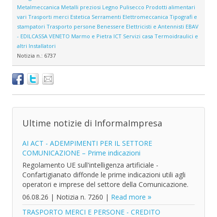
Metalmeccanica
Metalli preziosi
Legno
Pulisecco
Prodotti alimentari
vari
Trasporti merci
Estetica
Serramenti
Elettromeccanica
Tipografi e
stampatori
Trasporto persone
Benessere
Elettricisti e Antennisti
EBAV
- EDILCASSA VENETO
Marmo e Pietra
ICT
Servizi casa
Termoidraulici e
altri Installatori
Notizia n.:
6737
Ultime notizie di InformaImpresa
AI ACT - ADEMPIMENTI PER IL SETTORE
COMUNICAZIONE – Prime indicazioni
Regolamento UE sull'intelligenza artificiale -
Confartigianato diffonde le prime indicazioni utili agli
operatori e imprese del settore della Comunicazione.
06.08.26
|
Notizia n. 7260
|
Read more
TRASPORTO MERCI E PERSONE - CREDITO