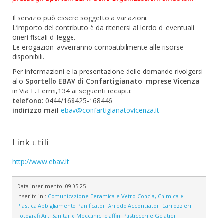
Il servizio può essere soggetto a variazioni.
L’importo del contributo è da ritenersi al lordo di eventuali
oneri fiscali di legge.
Le erogazioni avverranno compatibilmente alle risorse
disponibili.
Per informazioni e la presentazione delle domande rivolgersi
allo
Sportello EBAV di Confartigianato Imprese Vicenza
in Via E. Fermi,134 ai seguenti recapiti:
telefono
: 0444/168425-168446
indirizzo mail
ebav@confartigianatovicenza.it
Link utili
http://www.ebav.it
Data inserimento:
09.05.25
Inserito in::
Comunicazione
Ceramica e Vetro
Concia, Chimica e
Plastica
Abbigliamento
Panificatori
Arredo
Acconciatori
Carrozzieri
Fotografi
Arti Sanitarie
Meccanici e affini
Pasticceri e Gelatieri