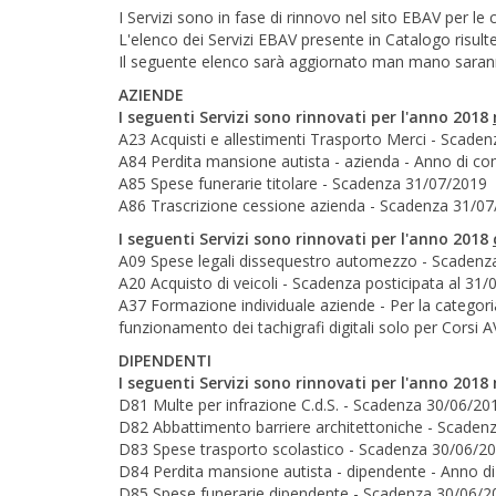
I Servizi sono in fase di rinnovo nel sito EBAV per l
L'elenco dei Servizi EBAV presente in Catalogo risu
Il seguente elenco sarà aggiornato man mano sarann
AZIENDE
I seguenti Servizi sono rinnovati per l'anno 2018
A23 Acquisti e allestimenti Trasporto Merci - Scade
A84 Perdita mansione autista - azienda - Anno di 
A85 Spese funerarie titolare - Scadenza 31/07/2019
A86 Trascrizione cessione azienda - Scadenza 31/0
I seguenti Servizi sono rinnovati per l'anno 2018
A09 Spese legali dissequestro automezzo - Scadenza
A20 Acquisto di veicoli - Scadenza posticipata al 31
A37 Formazione individuale aziende - Per la categoria
funzionamento dei tachigrafi digitali solo per Cor
DIPENDENTI
I seguenti Servizi sono rinnovati per l'anno 20
D81 Multe per infrazione C.d.S. - Scadenza 30/06/20
D82 Abbattimento barriere architettoniche - Scaden
D83 Spese trasporto scolastico - Scadenza 30/06/2
D84 Perdita mansione autista - dipendente - Anno d
D85 Spese funerarie dipendente - Scadenza 30/06/