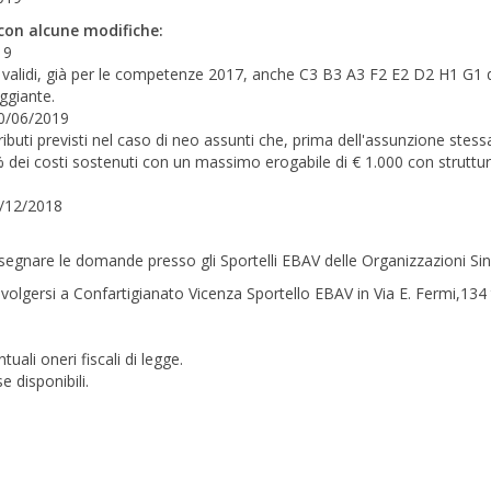
 con alcune modifiche:
19
no validi, già per le competenze 2017, anche C3 B3 A3 F2 E2 D2 H1 G1 
aggiante.
30/06/2019
ibuti previsti nel caso di neo assunti che, prima dell'assunzione stess
% dei costi sostenuti con un massimo erogabile di € 1.000 con struttu
1/12/2018
segnare le domande presso gli Sportelli EBAV delle Organizzazioni Sin
olgersi a Confartigianato Vicenza Sportello EBAV in Via E. Fermi,134 t
uali oneri fiscali di legge.
 disponibili.