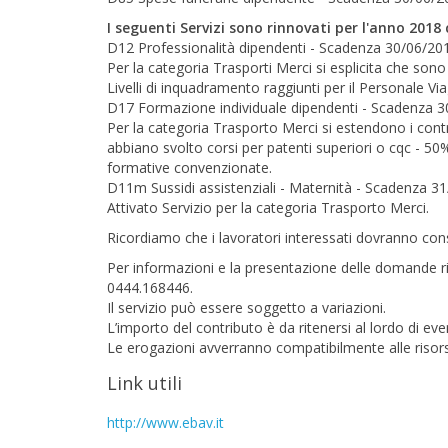
I seguenti Servizi sono rinnovati per l'anno 2018
D12 Professionalità dipendenti - Scadenza 30/06/20
Per la categoria Trasporti Merci si esplicita che so
Livelli di inquadramento raggiunti per il Personale Vi
D17 Formazione individuale dipendenti - Scadenza 
Per la categoria Trasporto Merci si estendono i contr
abbiano svolto corsi per patenti superiori o cqc - 50
formative convenzionate.
D11m Sussidi assistenziali - Maternità - Scadenza 3
Attivato Servizio per la categoria Trasporto Merci.
Ricordiamo che i lavoratori interessati dovranno con
Per informazioni e la presentazione delle domande riv
0444.168446.
Il servizio può essere soggetto a variazioni.
L’importo del contributo è da ritenersi al lordo di event
Le erogazioni avverranno compatibilmente alle risorse
Link utili
http://www.ebav.it