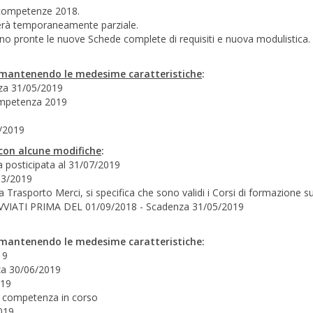
e competenze 2018.
lterà temporaneamente parziale.
o pronte le nuove Schede complete di requisiti e nuova modulistica.
mantenendo le medesime caratteristiche
:
nza 31/05/2019
competenza 2019
7/2019
con alcune modifiche
:
 posticipata al 31/07/2019
/03/2019
 Trasporto Merci, si specifica che sono validi i Corsi di formazione s
si AVVIATI PRIMA DEL 01/09/2018 - Scadenza 31/05/2019
18 mantenendo le medesime caratteristiche:
19
za 30/06/2019
019
i competenza in corso
2019