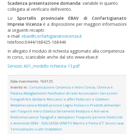
Scadenza presentazione domanda
: variabile in quanto
collegata al verificarsi dell’evento.
Lo
Sportello provinciale EBAV di Confartigianato
Imprese Vicenza
è a disposizione per maggiori informazioni
ai seguenti recapiti:
e-mail:
ebav@confartigianatovicenza.it
telefono:0444/168425-168446
In allegato il modulo di richiesta aggiornato alla competenza
in corso, scaricabile anche dal sito www.ebav.it
Servizio A01_modello richiesta-13.pdf
Data inserimento:
16.07.25
Inserito in::
Comunicazione
Ceramica e Vetro
Concia, Chimica e
Plastica
Abbigliamento
Panificatori
Arredo
Acconciatori
Carrozzieri
Fotografi
Arti Sanitarie
Meccanici e affini
Pasticceri e Gelatieri
Metalmeccanica
Metalli preziosi
Legno
Pulisecco
Prodotti alimentari
vari
Trasporti merci
Estetica
Serramenti
Restauro e Arti varie
Elettromeccanica
Tipografi e stampatori
Trasporto persone
Elettricisti
e Antennisti
EBAV - EDILCASSA VENETO
Marmo e Pietra
ICT
Servizi casa
Termoidraulici e altri Installatori