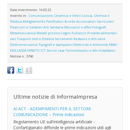
Data inserimento:
16.03.23
Inserito in::
Comunicazione
Ceramica e Vetro
Concia, Chimica e
Plastica
Abbigliamento
Panificatori
Arredo
Acconciatori
Carrozzieri
Pasticceri e Gelatieri
Arti Sanitarie
Meccanici e affini
Fotografi
Metalmeccanica
Metalli preziosi
Legno
Pulisecco
Prodotti alimentari
vari
Trasporti merci
Estetica
Serramenti
Restauro e Arti varie
Elettromeccanica
Tipografi e stampatori
Elettricisti e Antennisti
EBAV -
EDILCASSA VENETO
ICT
Servizi casa
Termoidraulici e altri Installatori
Notizia n.:
5760
Ultime notizie di InformaImpresa
AI ACT - ADEMPIMENTI PER IL SETTORE
COMUNICAZIONE – Prime indicazioni
Regolamento UE sull'intelligenza artificiale -
Confartigianato diffonde le prime indicazioni utili agli