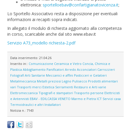
elettronica:
sportelloebav@confartigianatovicenza.it
;
Lo Sportello Associativo resta a disposizione per eventuali
informazioni ai recapiti sopra indicati.
In allegato il modulo di richiesta aggiornato alla competenza
in corso, scaricabile anche dal sito www.ebav.it
Servizio A73_modello richiesta-2.pdf
Data inserimento:
21.04.26
Inserito in::
Comunicazione
Ceramica e Vetro
Concia, Chimica e
Plastica
Abbigliamento
Panificatori
Arredo
Acconciatori
Carrozzieri
Fotografi
Arti Sanitarie
Meccanici e affini
Pasticceri e Gelatieri
Metalmeccanica
Metalli preziosi
Legno
Pulisecco
Prodotti alimentari
vari
Trasporti merci
Estetica
Serramenti
Restauro e Arti varie
Elettromeccanica
Tipografi e stampatori
Trasporto persone
Elettricisti
e Antennisti
EBAV - EDILCASSA VENETO
Marmo e Pietra
ICT
Servizi casa
Termoidraulici e altri Installatori
Notizia n.:
7143