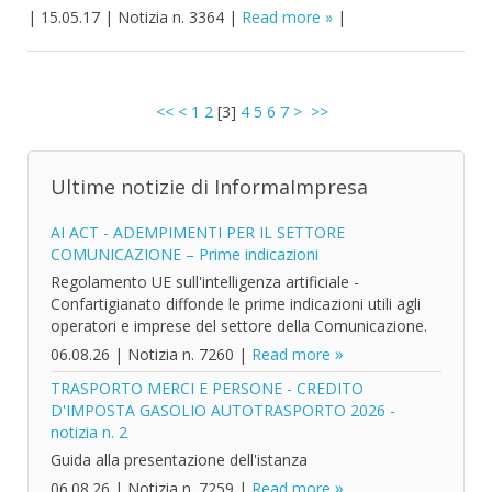
|
15.05.17
|
Notizia n. 3364
|
Read more
|
<<
<
1
2
[
3
]
4
5
6
7
>
>>
Ultime notizie di InformaImpresa
AI ACT - ADEMPIMENTI PER IL SETTORE
COMUNICAZIONE – Prime indicazioni
Regolamento UE sull'intelligenza artificiale -
Confartigianato diffonde le prime indicazioni utili agli
operatori e imprese del settore della Comunicazione.
06.08.26
|
Notizia n. 7260
|
Read more
TRASPORTO MERCI E PERSONE - CREDITO
D'IMPOSTA GASOLIO AUTOTRASPORTO 2026 -
notizia n. 2
Guida alla presentazione dell'istanza
06.08.26
|
Notizia n. 7259
|
Read more