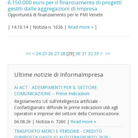
6.150.000 euro per il finanziamento di progetti
gestiti dalle aggregazioni di impresa
Opportunità di finanziamento per le PMI Venete
|
14.10.14
|
Notizia n. 1626
|
Read more
|
<<
<
24
25
26
27
28
[
29
]
30
31
32
33
>
>>
Ultime notizie di InformaImpresa
AI ACT - ADEMPIMENTI PER IL SETTORE
COMUNICAZIONE – Prime indicazioni
Regolamento UE sull'intelligenza artificiale -
Confartigianato diffonde le prime indicazioni utili agli
operatori e imprese del settore della Comunicazione.
06.08.26
|
Notizia n. 7260
|
Read more
TRASPORTO MERCI E PERSONE - CREDITO
D'IMPOSTA GASOLIO AUTOTRASPORTO 2026 -