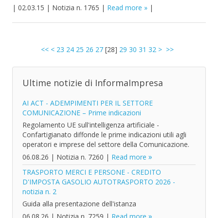
|
02.03.15
|
Notizia n. 1765
|
Read more
|
<<
<
23
24
25
26
27
[
28
]
29
30
31
32
>
>>
Ultime notizie di InformaImpresa
AI ACT - ADEMPIMENTI PER IL SETTORE
COMUNICAZIONE – Prime indicazioni
Regolamento UE sull'intelligenza artificiale -
Confartigianato diffonde le prime indicazioni utili agli
operatori e imprese del settore della Comunicazione.
06.08.26
|
Notizia n. 7260
|
Read more
TRASPORTO MERCI E PERSONE - CREDITO
D'IMPOSTA GASOLIO AUTOTRASPORTO 2026 -
notizia n. 2
Guida alla presentazione dell'istanza
06.08.26
|
Notizia n. 7259
|
Read more