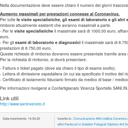
Nella documentazione deve essere chiaro il numero dei giorni trascorsi
Aumento massimali per prestazioni connesse al Coronavirus.
Per tutte
le visite specialistiche, gli esami di laboratorio e gli altr
rimborsi attualmente esistenti che avranno massimali a parte.
- Per le
visite specialistiche
il massimale sarà di 1000,00 euro, affian
euro.
- Per gli
esami di laboratorio e diagnostici
il massimale sarà di 8.750
prestazioni di 8.750,00 euro.
Queste richieste di rimborso dovranno essere presentate tramite area 
Per la richiesta di rimborso, si dovrà presentare:
- Fattura o ticket pagato (dove sia chiaro il tipo di esame svolto).
- Lettera di dimissione ospedaliera (in cui sia specificato il motivo del 
- Certificato di isolamento fiduciario firmato da medico di base / medic
Per informazioni rivolgersi a Confartigianato Vicenza Sportello SANI.
Link utili
http://www.saninveneto.it
Data inserimento:
14.04.20
Inserito in::
Comunicazione
Affini edilizia
Ceramica 
affini
Pasticceri e Gelatieri
Fotografi
Dipintori
Arti S