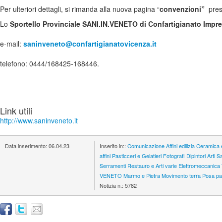
Per ulteriori dettagli, si rimanda alla nuova pagina “
convenzioni”
pres
Lo
Sportello Provinciale SANI.IN.VENETO di Confartigianato Impr
e-mail:
saninveneto@confartigianatovicenza.it
telefono: 0444/168425-168446.
Link utili
http://www.saninveneto.it
Data inserimento:
06.04.23
Inserito in::
Comunicazione
Affini edilizia
Ceramica 
affini
Pasticceri e Gelatieri
Fotografi
Dipintori
Arti S
Serramenti
Restauro e Arti varie
Elettromeccanica
VENETO
Marmo e Pietra
Movimento terra
Posa pa
Notizia n.:
5782