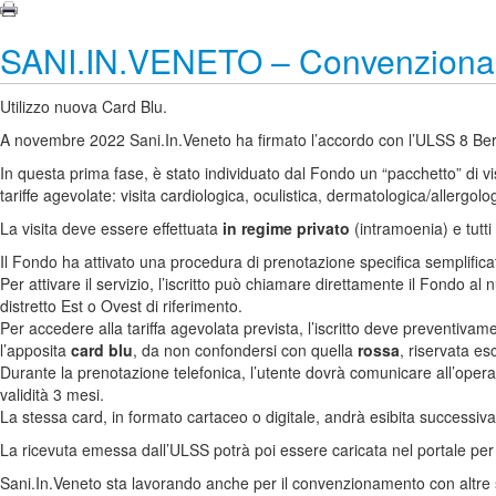
SANI.IN.VENETO – Convenzionam
Utilizzo nuova Card Blu.
A novembre 2022 Sani.In.Veneto ha firmato l’accordo con l’ULSS 8 Ber
In questa prima fase, è stato individuato dal Fondo un “pacchetto” di vis
tariffe agevolate: visita cardiologica, oculistica, dermatologica/allergolog
La visita deve essere effettuata
in regime privato
(intramoenia) e tutti 
Il Fondo ha attivato una procedura di prenotazione specifica semplifica
Per attivare il servizio, l’iscritto può chiamare direttamente il Fondo 
distretto Est o Ovest di riferimento.
Per accedere alla tariffa agevolata prevista, l’iscritto deve preventiva
l’apposita
card blu
, da non confondersi con quella
rossa
, riservata es
Durante la prenotazione telefonica, l’utente dovrà comunicare all’opera
validità 3 mesi.
La stessa card, in formato cartaceo o digitale, andrà esibita successivam
La ricevuta emessa dall’ULSS potrà poi essere caricata nel portale per 
Sani.In.Veneto sta lavorando anche per il convenzionamento con altre s