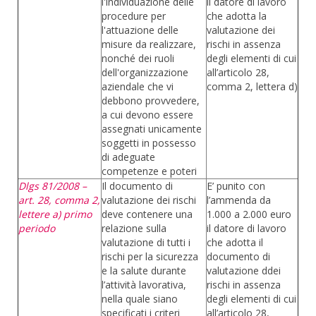
l'individuazione delle
il datore di lavoro
procedure per
che adotta la
l'attuazione delle
valutazione dei
misure da realizzare,
rischi in assenza
nonché dei ruoli
degli elementi di cui
dell'organizzazione
all’articolo 28,
aziendale che vi
comma 2, lettera d)
debbono provvedere,
a cui devono essere
assegnati unicamente
soggetti in possesso
di adeguate
competenze e poteri
Dlgs 81/2008 –
Il documento di
E’ punito con
art. 28, comma 2,
valutazione dei rischi
l’ammenda da
lettere a) primo
deve contenere una
1.000 a 2.000 euro
periodo
relazione sulla
il datore di lavoro
valutazione di tutti i
che adotta il
rischi per la sicurezza
documento di
e la salute durante
valutazione ddei
l’attività lavorativa,
rischi in assenza
nella quale siano
degli elementi di cui
specificati i criteri
all’articolo 28,