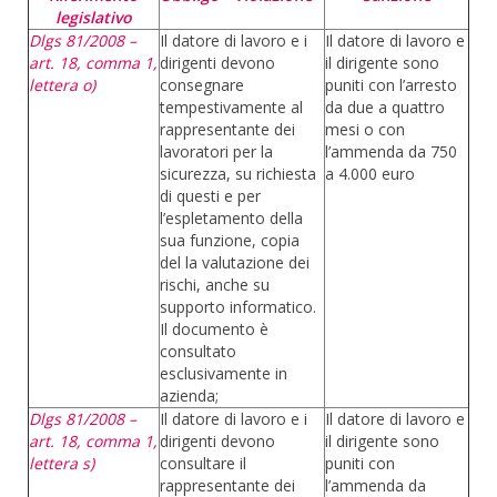
legislativo
Dlgs 81/2008 –
Il datore di lavoro e i
Il datore di lavoro e
art. 18, comma 1,
dirigenti devono
il dirigente sono
lettera o)
consegnare
puniti con l’arresto
tempestivamente al
da due a quattro
rappresentante dei
mesi o con
lavoratori per la
l’ammenda da 750
sicurezza, su richiesta
a 4.000 euro
di questi e per
l’espletamento della
sua funzione, copia
del la valutazione dei
rischi, anche su
supporto informatico.
Il documento è
consultato
esclusivamente in
azienda;
Dlgs 81/2008 –
Il datore di lavoro e i
Il datore di lavoro e
art. 18, comma 1,
dirigenti devono
il dirigente sono
lettera s)
consultare il
puniti con
rappresentante dei
l’ammenda da