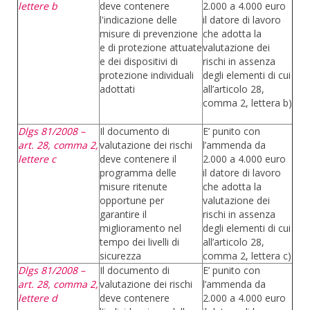
lettere b
deve contenere
2.000 a 4.000 euro
l'indicazione delle
il datore di lavoro
misure di prevenzione
che adotta la
e di protezione attuate
valutazione dei
e dei dispositivi di
rischi in assenza
protezione individuali
degli elementi di cui
adottati
all’articolo 28,
comma 2, lettera b)
Dlgs 81/2008 –
Il documento di
E’ punito con
art. 28, comma 2,
valutazione dei rischi
l’ammenda da
lettere c
deve contenere il
2.000 a 4.000 euro
programma delle
il datore di lavoro
misure ritenute
che adotta la
opportune per
valutazione dei
garantire il
rischi in assenza
miglioramento nel
degli elementi di cui
tempo dei livelli di
all’articolo 28,
sicurezza
comma 2, lettera c)
Dlgs 81/2008 –
Il documento di
E’ punito con
art. 28, comma 2,
valutazione dei rischi
l’ammenda da
lettere d
deve contenere
2.000 a 4.000 euro