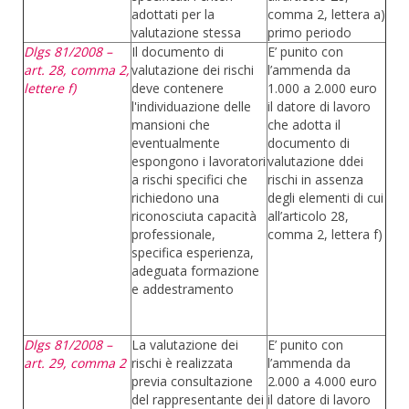
adottati per la
comma 2, lettera a)
valutazione stessa
primo periodo
Dlgs 81/2008 –
Il documento di
E’ punito con
art. 28, comma 2,
valutazione dei rischi
l’ammenda da
lettere f)
deve contenere
1.000 a 2.000 euro
l'individuazione delle
il datore di lavoro
mansioni che
che adotta il
eventualmente
documento di
espongono i lavoratori
valutazione ddei
a rischi specifici che
rischi in assenza
richiedono una
degli elementi di cui
riconosciuta capacità
all’articolo 28,
professionale,
comma 2, lettera f)
specifica esperienza,
adeguata formazione
e addestramento
Dlgs 81/2008 –
La valutazione dei
E’ punito con
art. 29, comma 2
rischi è realizzata
l’ammenda da
previa consultazione
2.000 a 4.000 euro
del rappresentante dei
il datore di lavoro