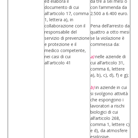
ed elabora il
da tre a sei mesi o
documento di cui
con l’ammenda da
all'articolo 17, comma
2.500 a 6.400 euro.
1, lettera a), in
collaborazione con il
Pena dell’arresto da
responsabile del
quattro a otto mesi
servizio di prevenzione
se la violazione è
e protezione e il
commessa da:
medico competente,
nei casi di cui
a)
nelle aziende di
all'articolo 41
cui all’articolo 31,
comma 6, lettere
a), b), c), d), f) e g);
b)
in aziende in cui
si svolgono attività
che espongono i
lavoratori a rischi
biologici di cui
all’articolo 268,
comma 1, lettere c)
e d), da atmosfere
esplosive,