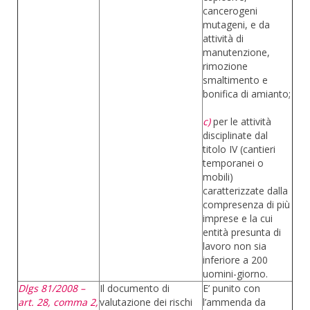
cancerogeni
mutageni, e da
attività di
manutenzione,
rimozione
smaltimento e
bonifica di amianto;
c)
per le attività
disciplinate dal
titolo IV (cantieri
temporanei o
mobili)
caratterizzate dalla
compresenza di più
imprese e la cui
entità presunta di
lavoro non sia
inferiore a 200
uomini-giorno.
Dlgs 81/2008 –
Il documento di
E’ punito con
art. 28, comma 2,
valutazione dei rischi
l’ammenda da