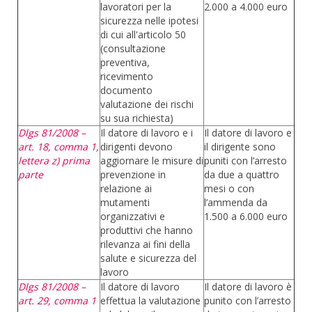
lavoratori per la
2.000 a 4.000 euro
sicurezza nelle ipotesi
di cui all'articolo 50
(consultazione
preventiva,
ricevimento
documento
valutazione dei rischi
su sua richiesta)
Dlgs 81/2008 –
Il datore di lavoro e i
Il datore di lavoro e
art. 18, comma 1,
dirigenti devono
il dirigente sono
lettera z) prima
aggiornare le misure di
puniti con l’arresto
parte
prevenzione in
da due a quattro
relazione ai
mesi o con
mutamenti
l’ammenda da
organizzativi e
1.500 a 6.000 euro
produttivi che hanno
rilevanza ai fini della
salute e sicurezza del
lavoro
Dlgs 81/2008 –
Il datore di lavoro
Il datore di lavoro è
art. 29, comma 1
effettua la valutazione
punito con l’arresto