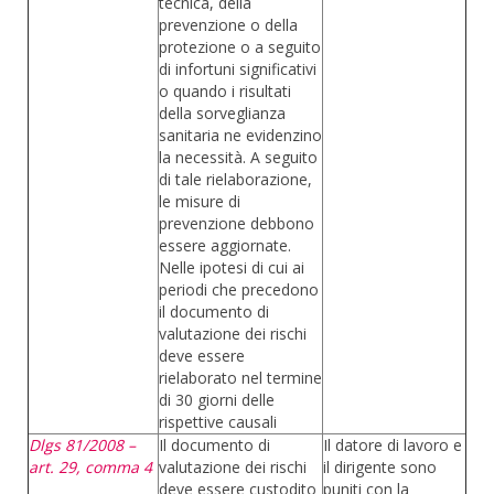
tecnica, della
prevenzione o della
protezione o a seguito
di infortuni significativi
o quando i risultati
della sorveglianza
sanitaria ne evidenzino
la necessità. A seguito
di tale rielaborazione,
le misure di
prevenzione debbono
essere aggiornate.
Nelle ipotesi di cui ai
periodi che precedono
il documento di
valutazione dei rischi
deve essere
rielaborato nel termine
di 30 giorni delle
rispettive causali
Dlgs 81/2008 –
Il documento di
Il datore di lavoro e
art. 29, comma 4
valutazione dei rischi
il dirigente sono
deve essere custodito
puniti con la