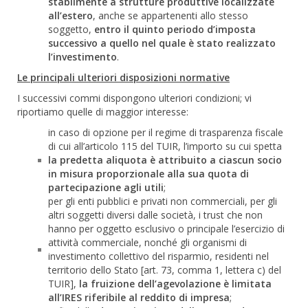
stabilmente a strutture produttive localizzate
all’estero
, anche se appartenenti allo stesso
soggetto,
entro il quinto periodo d’imposta
successivo a quello nel quale è stato realizzato
l’investimento
.
Le principali ulteriori disposizioni normative
I successivi commi dispongono ulteriori condizioni; vi
riportiamo quelle di maggior interesse:
in caso di opzione per il regime di trasparenza fiscale
di cui all’articolo 115 del TUIR, l’importo su cui spetta
la predetta aliquota è attribuito a ciascun socio
in misura proporzionale alla sua quota di
partecipazione agli utili
;
per gli enti pubblici e privati non commerciali, per gli
altri soggetti diversi dalle società, i trust che non
hanno per oggetto esclusivo o principale l’esercizio di
attività commerciale, nonché gli organismi di
investimento collettivo del risparmio, residenti nel
territorio dello Stato [art. 73, comma 1, lettera c) del
TUIR],
la fruizione dell’agevolazione è limitata
all’IRES riferibile al reddito di impresa
;