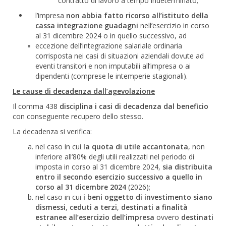
contratto di lavoro a tempo indeterminato;
l’impresa
non abbia fatto ricorso all’istituto della
cassa integrazione guadagni
nell’esercizio in corso
al 31 dicembre 2024 o in quello successivo, ad
eccezione dell’integrazione salariale ordinaria
corrisposta nei casi di situazioni aziendali dovute ad
eventi transitori e non imputabili all’impresa o ai
dipendenti (comprese le intemperie stagionali).
Le cause di decadenza dall’agevolazione
Il comma 438
disciplina i casi di decadenza dal beneficio
con conseguente recupero dello stesso.
La decadenza si verifica:
nel caso in cui
la quota di utile accantonata
, non
inferiore all’80% degli utili realizzati nel periodo di
imposta in corso al 31 dicembre 2024,
sia distribuita
entro il secondo esercizio successivo a quello in
corso al 31 dicembre 2024
(2026);
nel caso in cui
i beni oggetto di investimento siano
dismessi
,
ceduti a terzi
,
destinati a finalità
estranee all’esercizio dell’impresa
ovvero
destinati