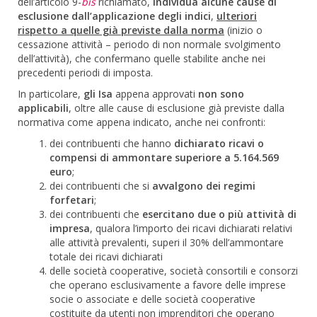
dell’articolo 9-
bis
richiamato,
individua alcune cause di
esclusione dall’applicazione degli indici
,
ulteriori
rispetto a quelle già previste dalla norma
(inizio o
cessazione attività – periodo di non normale svolgimento
dell’attività), che confermano quelle stabilite anche nei
precedenti periodi di imposta.
In particolare,
gli Isa
appena approvati
non sono
applicabili
, oltre alle cause di esclusione già previste dalla
normativa come appena indicato, anche nei confronti:
dei contribuenti che hanno
dichiarato ricavi o
compensi di ammontare superiore a 5.164.569
euro
;
dei contribuenti che si
avvalgono dei regimi
forfetari
;
dei contribuenti che
esercitano due o più attività di
impresa
, qualora l’importo dei ricavi dichiarati relativi
alle attività prevalenti, superi il 30% dell’ammontare
totale dei ricavi dichiarati
delle società cooperative, società consortili e consorzi
che operano esclusivamente a favore delle imprese
socie o associate e delle società cooperative
costituite da utenti non imprenditori che operano