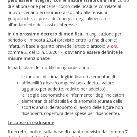
però essere integrati con le misure straordinarie
in corso
di elaborazione per tener conto delle ricadute correlate al
nuovo scenario economico associato alle tensioni
geopolitiche, ai prezzi dell’energia, degli alimentari e
all’andamento dei tassi di interesse.
In un prossimo decreto di modifica
, in applicazione per il
periodo di imposta 2024 (previsto entro la fine di aprile),
infatti, in base a quanto prevede l’articolo articolo 9-
bis
,
comma 2, del Dl n. 50/2017,
dovranno essere definite le
misure menzionate
.
In particolare, le modifiche riguarderanno
le funzioni di stima degli indicatori elementari di
affidabilità (ricavi/compensi per addetto; valore
aggiunto per addetto; reddito per addetto)
le “soglie economiche di riferimento” degli indicatori
elementari di affidabilità e di anomalia (durata delle
scorte; analisi dell’apporto di lavoro delle figure non
dipendenti; copertura delle spese per dipendente).
Le cause di esclusione
Il decreto, inoltre, sulla base di quanto previsto dal comma 7