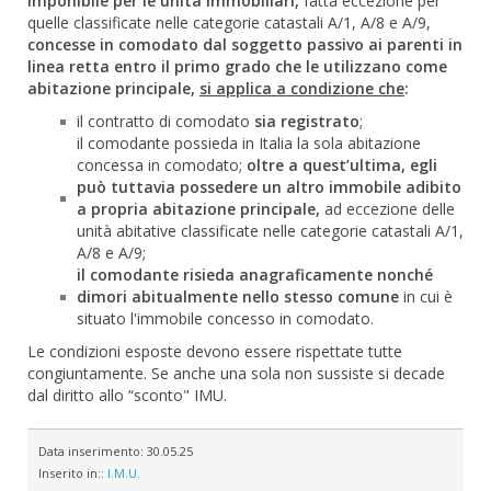
imponibile per le unità immobiliari,
fatta eccezione per
quelle classificate nelle categorie catastali A/1, A/8 e A/9,
concesse in comodato dal soggetto passivo ai parenti in
linea retta entro il primo grado che le utilizzano come
abitazione principale,
si applica a condizione che
:
il contratto di comodato
sia registrato
;
il comodante possieda in Italia la sola abitazione
concessa in comodato;
oltre a quest’ultima, egli
può tuttavia possedere un altro immobile adibito
a propria abitazione principale,
ad eccezione delle
unità abitative classificate nelle categorie catastali A/1,
A/8 e A/9;
il comodante risieda anagraficamente nonché
dimori abitualmente nello stesso comune
in cui è
situato l'immobile concesso in comodato.
Le condizioni esposte devono essere rispettate tutte
congiuntamente. Se anche una sola non sussiste si decade
dal diritto allo “sconto" IMU.
Data inserimento:
30.05.25
Inserito in::
I.M.U.